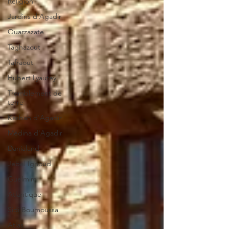
Religion
Jardins d'Agadir
Ouarzazate
Taghazout
Tafraout
Hubert Lyautey
Tremblement de
terre
Kasbah d'Agadir
Médina d'Agadir
Danialand
Jebel Ighoud
Guelmim
Atlantique
Sidi Boumoussa
Atlas