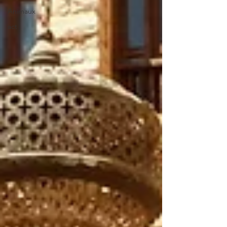
Animaux
act