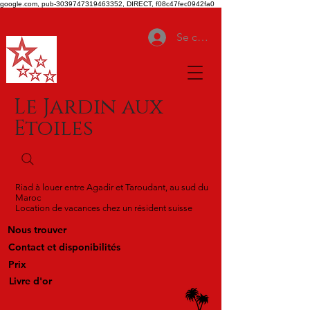
google.com, pub-3039747319463352, DIRECT, f08c47fec0942fa0
Se connecter
Le Jardin aux
Etoiles
Riad à louer entre Agadir et Taroudant, au sud du
Maroc
Location de vacances chez un résident suisse
Nous trouver
Contact et disponibilités
Prix
Livre d'or