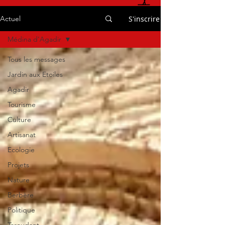
S'inscrire
Actuel
Médina d'Agadir
Tous les messages
Jardin aux Etoiles
Agadir
Tourisme
Culture
Artisanat
Ecologie
Projets
Nature
Berbère
Politique