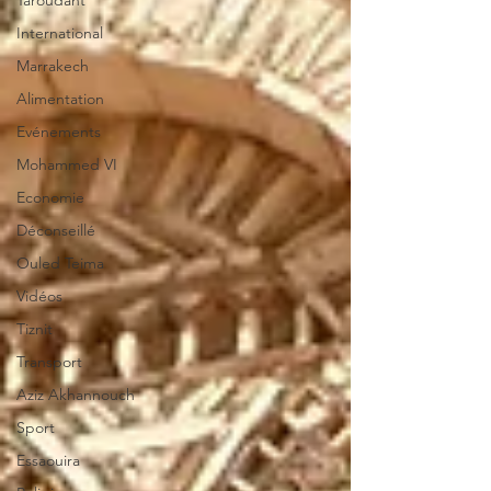
Taroudant
International
Marrakech
Alimentation
Evénements
Mohammed VI
Economie
Déconseillé
Ouled Teima
Vidéos
Tiznit
Transport
Aziz Akhannouch
Sport
Essaouira