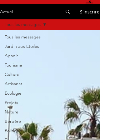
S'inscrire
Actuel
Tous les messages
Tous les messages
Jardin aux Etoiles
Agadir
Tourisme
Culture
Artisanat
Ecologie
Projets
Nature
Berbère
Politique