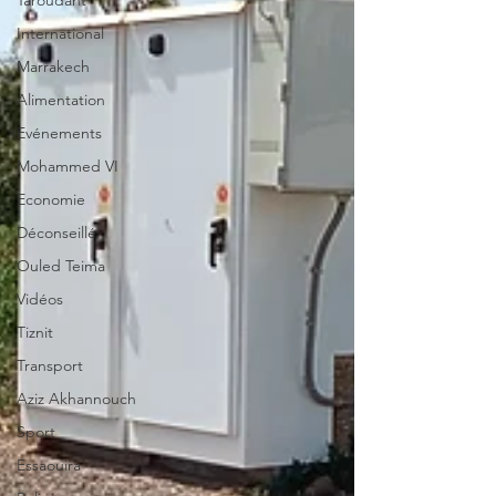
Taroudant
International
Marrakech
Alimentation
Evénements
Mohammed VI
Economie
Déconseillé
Ouled Teima
Vidéos
Tiznit
Transport
Aziz Akhannouch
Sport
Essaouira