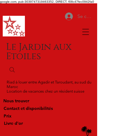
google.com, pub-3039747319463352, DIRECT, f08c47fec0942fa0
Se connecter
Le Jardin aux
Etoiles
Riad à louer entre Agadir et Taroudant, au sud du
Maroc
Location de vacances chez un résident suisse
Nous trouver
Contact et disponibilités
Prix
Livre d'or