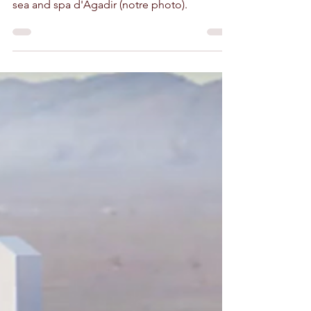
La société Tesla a installé ses premières
bornes dans le parking du Sofitel Thalassa
sea and spa d'Agadir (notre photo).