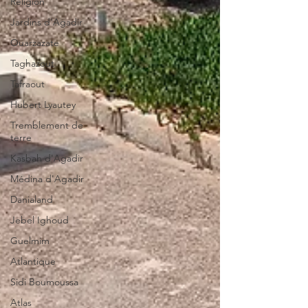
Religion
Jardins d'Agadir
Ouarzazate
Taghazout
Tafraout
Hubert Lyautey
Tremblement de
terre
Kasbah d'Agadir
Médina d'Agadir
Danialand
Jebel Ighoud
Guelmim
Atlantique
Sidi Boumoussa
Atlas