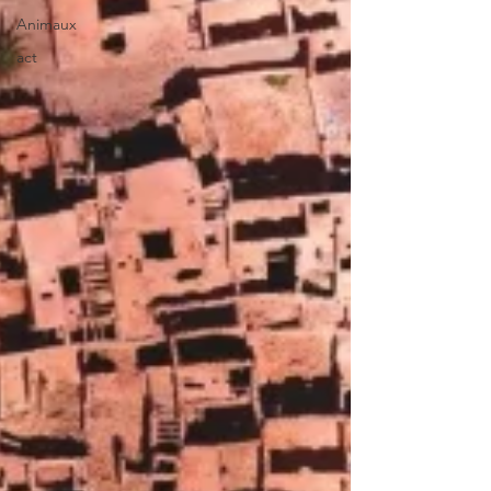
Animaux
act