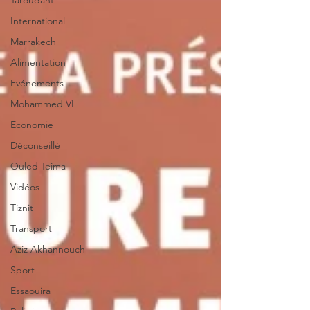
Taroudant
International
Marrakech
Alimentation
Evénements
Mohammed VI
Economie
Déconseillé
Ouled Teima
Vidéos
Tiznit
Transport
Aziz Akhannouch
Sport
Essaouira