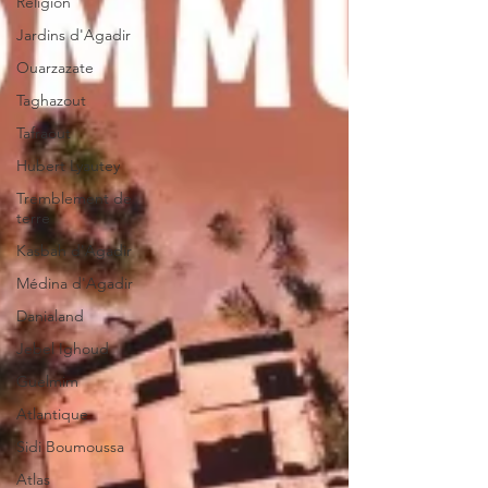
Religion
Jardins d'Agadir
Ouarzazate
Taghazout
Tafraout
Hubert Lyautey
Tremblement de
terre
Kasbah d'Agadir
Médina d'Agadir
Danialand
Jebel Ighoud
Guelmim
Atlantique
Sidi Boumoussa
Atlas