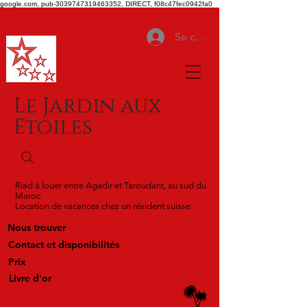
google.com, pub-3039747319463352, DIRECT, f08c47fec0942fa0
Se connecter
Le Jardin aux
Etoiles
Riad à louer entre Agadir et Taroudant, au sud du
Maroc
Location de vacances chez un résident suisse
Nous trouver
Contact et disponibilités
Prix
Livre d'or