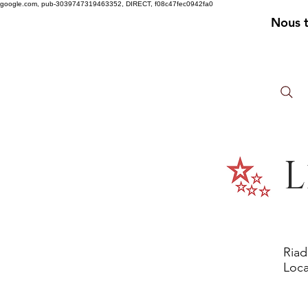
google.com, pub-3039747319463352, DIRECT, f08c47fec0942fa0
Nous 
L
Riad
Loca