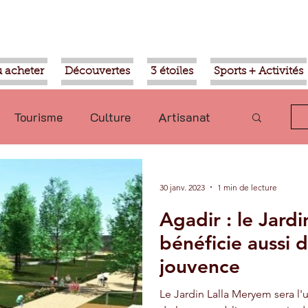
 acheter
Découvertes
3 étoiles
Sports + Activités
Tourisme
Culture
Artisanat
olitique
Taroudant
International
30 janv. 2023
1 min de lecture
Agadir : le Jard
Mohammed VI
Economie
bénéficie aussi 
jouvence
Transport
Aziz Akhannouch
Le Jardin Lalla Meryem sera l'