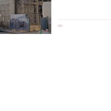
Restons connectés
Le r
d'Ag