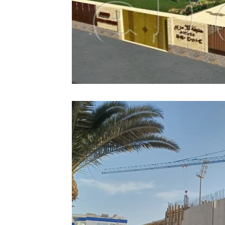
Sport
Essaouira
Religion
Jardins d'Ag
Tafraout