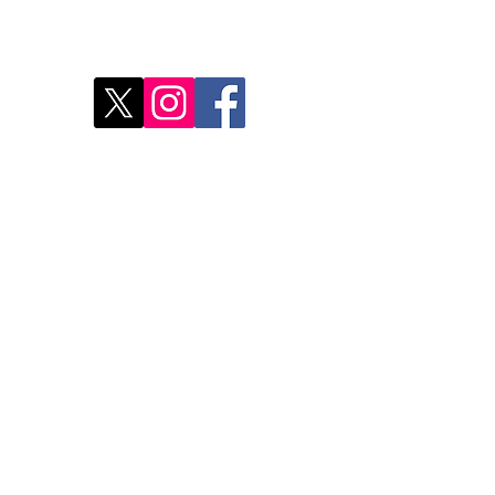
res
Déco
Rest
Où a
Nos 
Do Not Sell My Personal Information