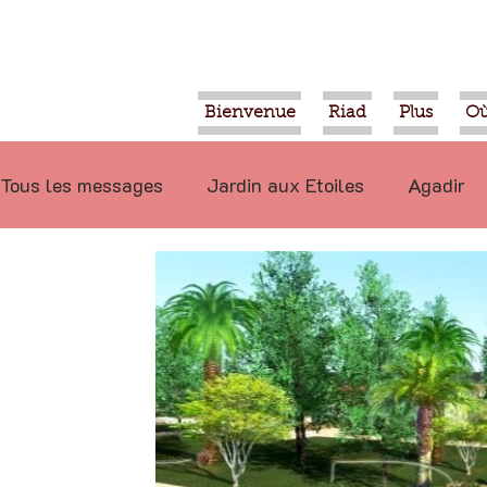
Bienvenue
Riad
Plus
Où
Tous les messages
Jardin aux Etoiles
Agadir
Ecologie
Projets
Nature
Berbère
P
Marrakech
Alimentation
Evénements
Déconseillé
Ouled Teima
Vidéos
Tiznit