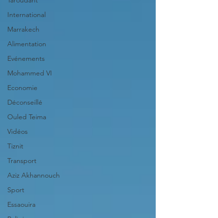
Taroudant
International
Marrakech
Alimentation
Evénements
Mohammed VI
Economie
Déconseillé
Ouled Teima
Vidéos
Tiznit
Transport
Aziz Akhannouch
Sport
Essaouira