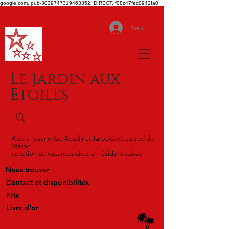
google.com, pub-3039747319463352, DIRECT, f08c47fec0942fa0
Se connecter
Le Jardin aux
Etoiles
Riad à louer entre Agadir et Taroudant, au sud du
Maroc
Location de vacances chez un résident suisse
Nous trouver
Contact et disponibilités
Prix
Livre d'or