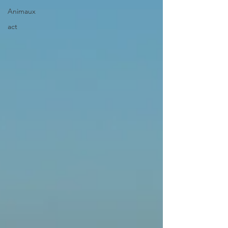
Animaux
act