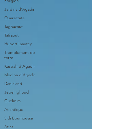
Religion
Jardins d'Agadir
Ouarzazate
Taghazout
Tafraout
Hubert Lyautey
Tremblement de
terre
Kasbah d'Agadir
Médina d'Agadir
Danialand
Jebel Ighoud
Guelmim
Atlantique
Sidi Boumoussa
Atlas