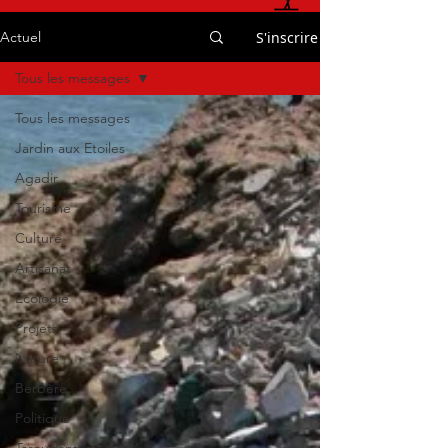
S'inscrire
Actuel
Tous les messages
Tous les messages
Jardin aux Etoiles
Agadir
Tourisme
Culture
Artisanat
Ecologie
Projets
Nature
Berbère
Politique