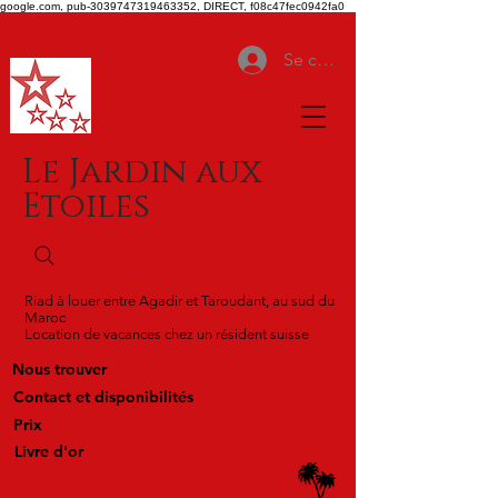
google.com, pub-3039747319463352, DIRECT, f08c47fec0942fa0
Se connecter
Le Jardin aux
Etoiles
Riad à louer entre Agadir et Taroudant, au sud du
Maroc
Location de vacances chez un résident suisse
Nous trouver
Contact et disponibilités
Prix
Livre d'or