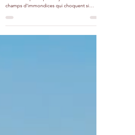
Le 1er juillet 2016 entrait une loi interdisant
les sacs en plastique. Objectif : éliminer les
champs d'immondices qui choquent si
souvent les visiteurs du Royaume (notre
photo). Neuf ans après, les autorités
marocaines constatent que cette interdiction
n'est pas respectée. Les sacs en plastique
enlaidissent toujours le Maroc. Elles sont
donc décidées à agir.