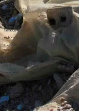
Religion
Jardins d'Agadir
Ouarzazate
Taghazout
Tafraout
Hubert Lyautey
Tremblement de
terre
Kasbah d'Agadir
Médina d'Agadir
Danialand
Jebel Ighoud
Guelmim
Atlantique
Sidi Boumoussa
Atlas