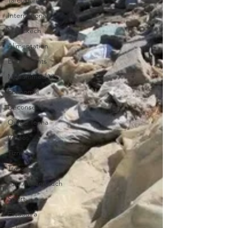
Taroudant
International
Marrakech
Alimentation
Evénements
Mohammed VI
Economie
Déconseillé
Ouled Teima
Vidéos
Tiznit
Transport
Aziz Akhannouch
Sport
Essaouira