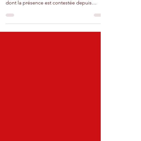
quel gâchis !
Les autorités ne sont pas parvenues à
déménager à temps ces gênantes antennes
dont la présence est contestée depuis
longtemps.