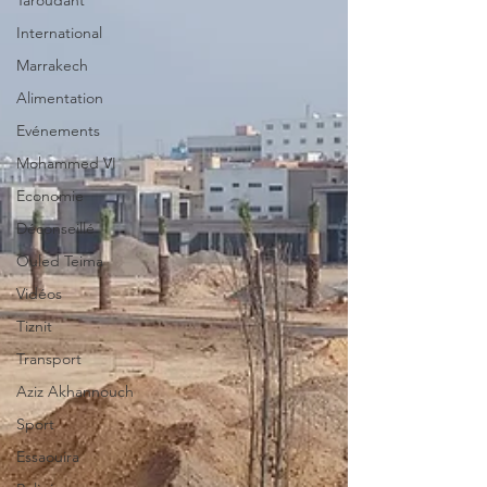
Taroudant
International
Marrakech
Alimentation
Evénements
Mohammed VI
Economie
Déconseillé
Ouled Teima
Vidéos
Tiznit
Transport
Aziz Akhannouch
Sport
Essaouira