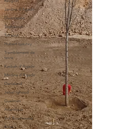
Religion
Jardins d'Agadir
Ouarzazate
Taghazout
Tafraout
Hubert Lyautey
Tremblement de
terre
Kasbah d'Agadir
Médina d'Agadir
Danialand
Jebel Ighoud
Guelmim
Atlantique
Sidi Boumoussa
Atlas