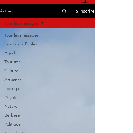
S'inscrire
Actuel
Tous les messages
Tous les messages
Jardin aux Etoiles
Agadir
Tourisme
Culture
Artisanat
Ecologie
Projets
Nature
Berbère
Politique