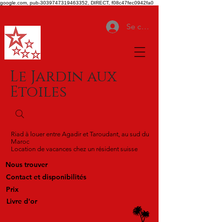
google.com, pub-3039747319463352, DIRECT, f08c47fec0942fa0
Se connecter
Le Jardin aux
Etoiles
Riad à louer entre Agadir et Taroudant, au sud du
Maroc
Location de vacances chez un résident suisse
Nous trouver
Contact et disponibilités
Prix
Livre d'or