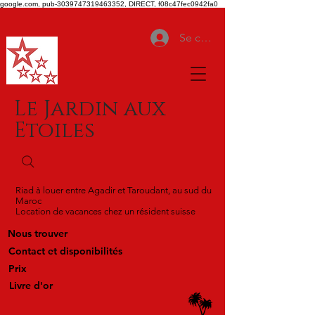
google.com, pub-3039747319463352, DIRECT, f08c47fec0942fa0
Se connecter
Le Jardin aux
Etoiles
Riad à louer entre Agadir et Taroudant, au sud du
Maroc
Location de vacances chez un résident suisse
Nous trouver
Contact et disponibilités
Prix
Livre d'or