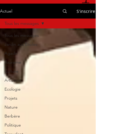
S'inscrire
Actuel
Tous les messages
Tous les messages
Jardin aux Etoiles
Agadir
Tourisme
Culture
Artisanat
Ecologie
Projets
Nature
Berbère
Politique