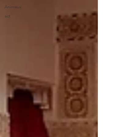
Animaux
act