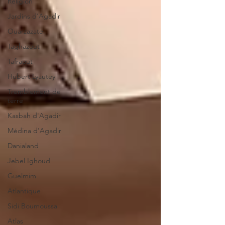
Religion
Jardins d'Agadir
Ouarzazate
Taghazout
Tafraout
Hubert Lyautey
Tremblement de
terre
Kasbah d'Agadir
Médina d'Agadir
Danialand
Jebel Ighoud
Guelmim
Atlantique
Sidi Boumoussa
Atlas