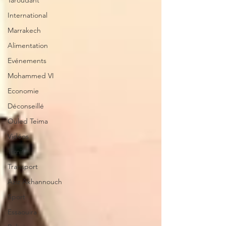
Taroudant
International
Marrakech
Alimentation
Evénements
Mohammed VI
Economie
Déconseillé
Ouled Teima
Vidéos
Tiznit
Transport
Aziz Akhannouch
Sport
Essaouira