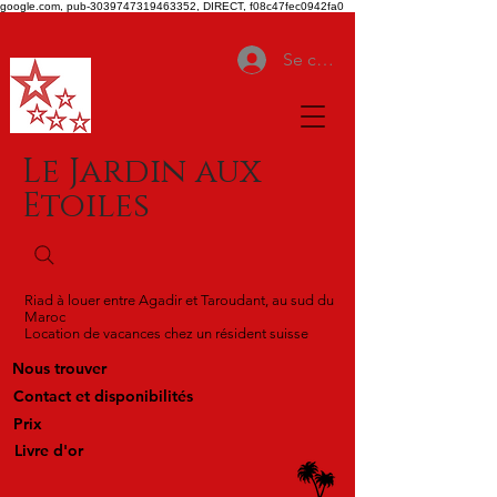
google.com, pub-3039747319463352, DIRECT, f08c47fec0942fa0
Se connecter
Le Jardin aux
Etoiles
Riad à louer entre Agadir et Taroudant, au sud du
Maroc
Location de vacances chez un résident suisse
Nous trouver
Contact et disponibilités
Prix
Livre d'or