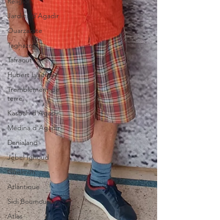
Religion
Jardins d'Agadir
Ouarzazate
Taghazout
Tafraout
Hubert Lyautey
Tremblement de
terre
Kasbah d'Agadir
Médina d'Agadir
Danialand
Jebel Ighoud
Guelmim
Atlantique
Sidi Boumoussa
Atlas