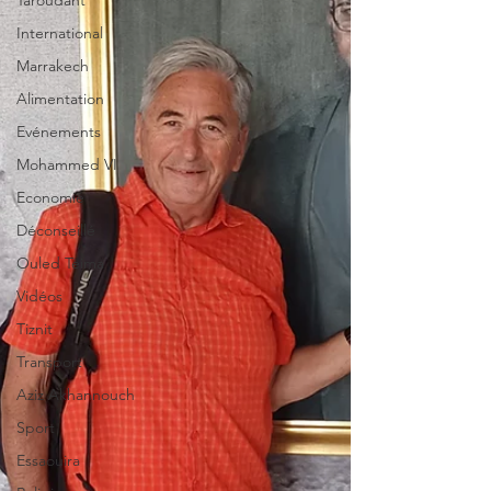
Taroudant
International
Marrakech
Alimentation
Evénements
Mohammed VI
Economie
Déconseillé
Ouled Teima
Vidéos
Tiznit
Transport
Aziz Akhannouch
Sport
Essaouira