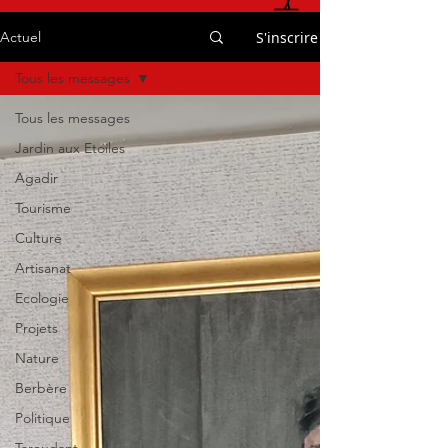
S'inscrire
Actuel
Tous les messages
Tous les messages
Jardin aux Etoiles
Agadir
Tourisme
Culture
Artisanat
Ecologie
Projets
Nature
Berbère
Politique