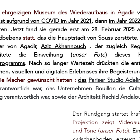
 ehrgeizigen Museum des Wiederaufbaus in Agadir 
w
st aufgrund von COVID im Jahr 2021
, dann
im Jahr 2022
en. Jetzt fand sie gerade erst am 28. Februar 2025 an
dbebens
 statt, 
das die Hauptstadt von Souss zerstörte. 
er von Agadir,
Aziz Akhannouch
, der zugleich Reg
itete die Einweihung (
unser Foto
) dieses H
programms
. Nach so langer Wartezeit drückten die ers
en, visuellen und digitalen Erlebnisses
ihre Begeisteru
die Macher gewünscht hatten : 
das
Pariser Studio Adeli
rantwortlich war, das Unternehmen Bouillon de Cultu
ng verantwortlich war, sowie der Architekt Rachid Andalou
Der Rundgang startet kraft
Projektion zeigt Videoaus
und Töne (
unser Foto
).
Ein
Zwischenboden erzeugt V