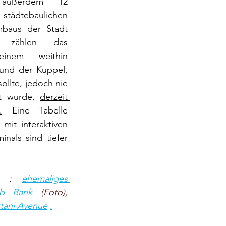
außerdem 12 
tädtebaulichen 
adt                   
 zählen
das 
inem weithin 
nd der Kuppel, 
llte, jedoch nie 
t wurde,
derzeit 
.
Eine Tabelle 
mit interaktiven 
nals sind tiefer 
s :
ehemaliges 
ib Bank
(Foto), 
ttani Avenue
.