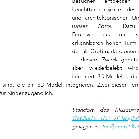
Besucher entdecken 
Leuchtturmprojekte des s
und architektonischen Umbaus der St
(
unser Foto
). Dazu
Feuerwehrhaus
mit se
erkennbaren hohen Turm u
der als Großmarkt dienen so
zu diesem Zweck genutz
aber wiederbelebt wird
integriert 3D-Modelle, die 
 sind, die ein 3D-Modell integrieren. Zwei dieser Termi
ür Kinder zugänglich.
Standort des Museum
Gebäude der Al-Maghr
gelegen in
der General Ka