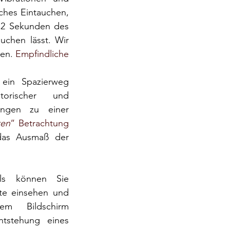
ches Eintauchen, 
12 Sekunden des 
chen lässt. Wir 
gen.
Empfindliche 
ein Spazierweg 
torischer und 
rungen zu einer
ten
“ 
Betrachtung
as Ausmaß der 
als können Sie 
e einsehen und 
m Bildschirm 
tstehung eines 