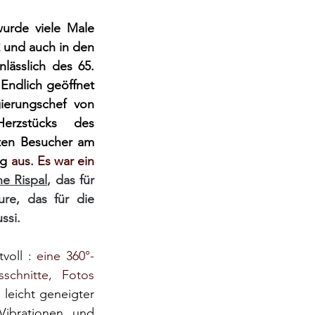
urde viele Male 
und auch in den 
lässlich des 65. 
Endlich geöffnet 
ierungschef von 
erzstücks des
ten Besucher
am 
ng
 aus. Es war ein 
ne Rispal
, das für 
re, das für die 
ssi.
voll :
eine 360°-
schnitte, Fotos 
 leicht geneigter 
ibrationen und 