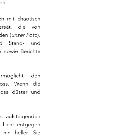
en.
n mit chaotisch 
ersät, die von 
den (
unser Foto
). 
nd Stand- und 
 sowie Berichte 
rmöglicht den 
oss. Wenn die 
oss düster und 
 aufsteigenden 
 Licht entgegen 
in heller. Sie 