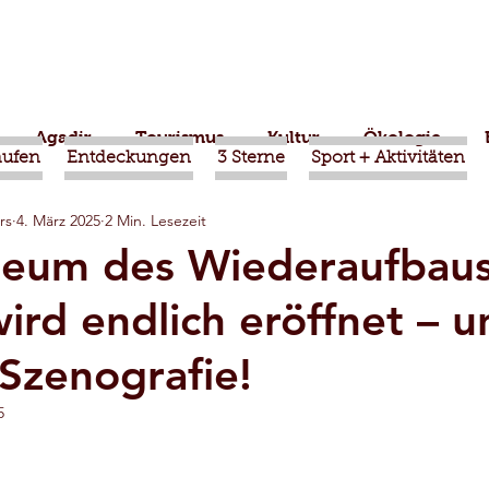
Agadir
Tourismus
Kultur
Ökologie
aufen
Entdeckungen
3 Sterne
Sport + Aktivitäten
rs
4. März 2025
2 Min. Lesezeit
Taroudant
Marrakesch
Ouled Teima
Internat
eum des Wiederaufbaus
ird endlich eröffnet – 
altungen
Wirtschaft
Natur
Aziz Akhannouch
 Szenografie!
Essaouira
Transport
Religion
Ouarzazat
5
ndwerk
Hubert Lyautey