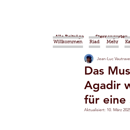
Alle Beiträge
Sternengarten
Willkommen
Riad
Mehr
K
Jean-Luc Vautrave
Nahrung
Projekte
Das Mus
Agadir w
Mohammed VI
Veranst
für eine
Video
Tiznit
Sport
Aktualisiert:
10. März 202
Tafraout
Kunst und Ha