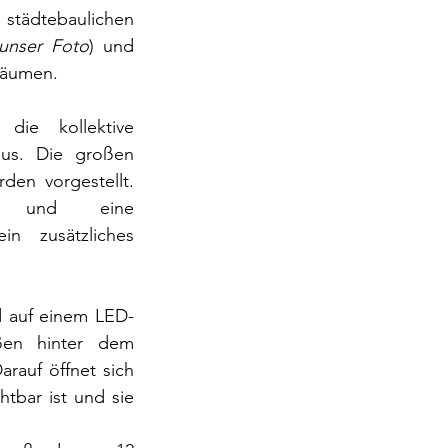
städtebaulichen 
unser Foto
) und 
räumen.
die kollektive 
us.
Die
großen 
en vorgestellt. 
ch und eine 
in zusätzliches 
d auf einem LED-
ßen hinter dem 
rauf öffnet sich 
tbar ist und sie 