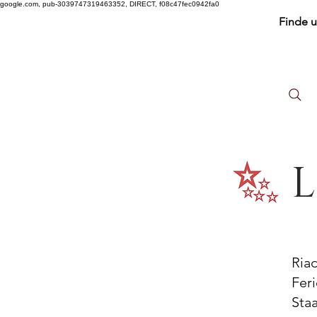
google.com, pub-3039747319463352, DIRECT, f08c47fec0942fa0
Finde 
L
Ria
Fer
Sta