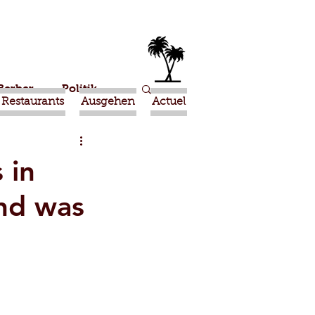
Berber
Politik
Restaurants
Ausgehen
Actuel
ional
 in
und was
Nicht empfohlen
e
Taghazout