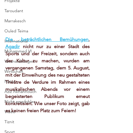
Projekte
Taroudant
Marrakesch
Ouled Teima
Die beträchtlichen Bemühungen
, 
International
Agadir
 nicht nur zu einer Stadt des 
Mohammed VI
Sports und der Freizeit, sondern auch 
der Kultur zu machen, wurden am 
Veranstaltungen
vergangenen Samstag, dem 5. August, 
Wirtschaft
mit der Einweihung des neu gestalteten 
Natur
Théâtre de Verdure im Rahmen eines 
musikalischen Abends vor einem 
Aziz Akhannouch
begeisterten Publikum erneut 
Nicht empfohlen
konkretisiert. Wie unser Foto zeigt, gab 
es keinen freien Platz zum Feiern!
Video
Tiznit
Sport