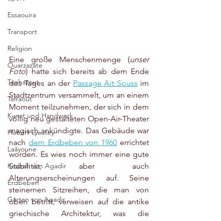
Essaouira
Transport
Religion
Eine große Menschenmenge (
unser 
Ouarzazate
Foto
) hatte sich bereits ab dem Ende 
Taghazout
des Tages an der 
Passage Ait Souss
 im 
Stadtzentrum versammelt, um an einem 
Tafraout
Moment teilzunehmen, der sich in dem 
Kunst und Handwerk
völlig neu gestalteten Open-Air-Theater 
magisch ankündigte. Das Gebäude war 
Hubert Lyautey
nach 
dem Erdbeben von 1960
 errichtet 
Laâyoune
worden. Es wies noch immer eine gute 
Stabilität, aber auch 
Kasbah von Agadir
Alterungserscheinungen auf. Seine 
Erdbeben
steinernen Sitzreihen, die man von 
Gärten von Agadir
oben betritt, verweisen auf die antike 
griechische Architektur, was die 