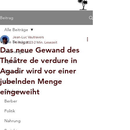
Beitrag
Alle Beiträge
Jean-Luc Vautravers
Alle Beiträge
14. Aug. 2023
2 Min. Lesezeit
Das neue Gewand des
Sternengarten
Théâtre de verdure in
Agadir
Agadir wird vor einer
Tourismus
jubelnden Menge
Kultur
eingeweiht
Ökologie
Berber
Politik
Nahrung