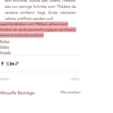
sein möchte, zumal das Grand Théâtre, 
das nur wenige Schritte vom Théâtre de 
verdure entfernt liegt, Ende nächsten 
Jahres eröffnet werden soll.
agadir
erdbeben von 1960
aziz akhannouch
théâtre de verdure
einweihung
open-air-theater
amine boudchar
boudchart
Kultur
Video
Agadir
Alle ansehen
Aktuelle Beiträge