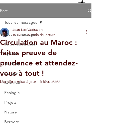
Post
Tous les messages
Jean-Luc Vautravers
Tous les messages
10 avr. 2015
1 min de lecture
Circulation au Maroc :
Jardin aux Etoiles
faites preuve de
Agadir
prudence et attendez-
Tourisme
vous à tout !
Culture
Dernière mise à jour :
6 févr. 2020
Artisanat
Ecologie
Projets
Nature
Berbère