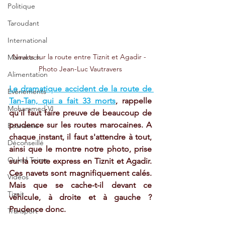
Politique
Taroudant
International
Navets sur la route entre Tiznit et Agadir - 
Marrakech
Photo Jean-Luc Vautravers
Alimentation
Le dramatique accident de la route de 
Evénements
Tan-Tan, qui a fait 33 morts
, rappelle 
Mohammed VI
qu'il faut faire preuve de beaucoup de 
prudence sur les routes marocaines. A 
Economie
chaque instant, il faut s'attendre à tout, 
Déconseillé
ainsi que le montre notre photo, prise 
Ouled Teima
sur la route express en Tiznit et Agadir. 
Ces navets sont magnifiquement calés. 
Vidéos
Mais que se cache-t-il devant ce 
Tiznit
véhicule, à droite et à gauche ? 
Prudence donc. 
Transport