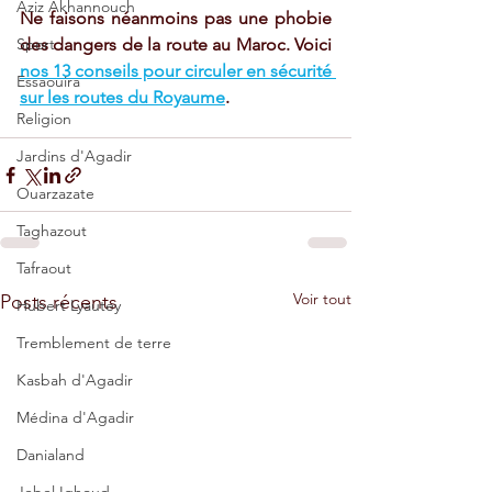
Aziz Akhannouch
Ne faisons néanmoins pas une phobie 
Sport
des dangers de la route au Maroc. Voici 
nos 13 conseils pour circuler en sécurité 
Essaouira
sur les routes du Royaume
. 
Religion
Jardins d'Agadir
Ouarzazate
Taghazout
Tafraout
Voir tout
Posts récents
Hubert Lyautey
Tremblement de terre
Kasbah d'Agadir
Médina d'Agadir
Danialand