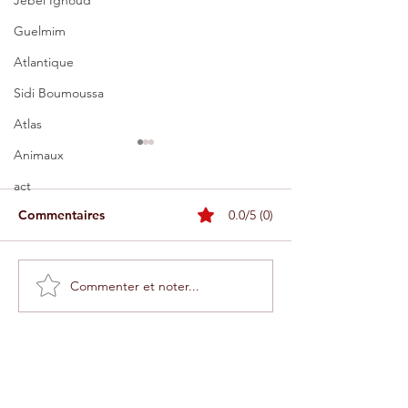
Jebel Ighoud
Guelmim
Atlantique
Sidi Boumoussa
Atlas
Animaux
act
Commentaires
0.0/5 (0)
Commenter et noter...
Comment visiter les
Téléphérique d'
greniers fortifiés
une expérience
(igoudar) dans l'Anti-
entre mer et m
Atlas marocain