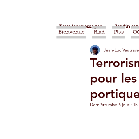
Tous les messages
Jardin aux
Bienvenue
Riad
Plus
Où
Jean-Luc Vautrave
Projets
Nature
Ber
Terroris
pour les
Alimentation
Evénemen
portiqu
Vidéos
Tiznit
Tran
Dernière mise à jour :
15 
Jardins d'Agadir
Ouarz