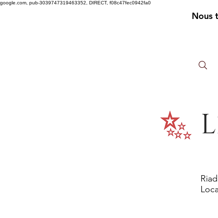
google.com, pub-3039747319463352, DIRECT, f08c47fec0942fa0
Nous 
L
Riad
Loca