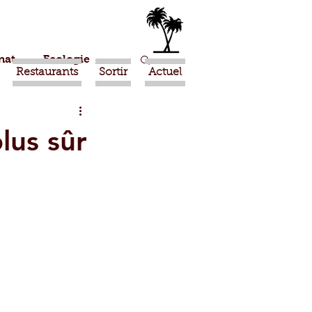
nat
Ecologie
Restaurants
Sortir
Actuel
Marrakech
lus sûr
Ouled Teima
Religion