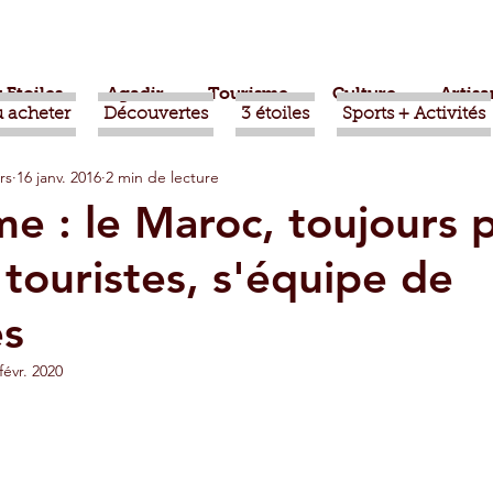
 Etoiles
Agadir
Tourisme
Culture
Artisa
 acheter
Découvertes
3 étoiles
Sports + Activités
rs
16 janv. 2016
2 min de lecture
bère
Politique
Taroudant
International
me : le Maroc, toujours p
 touristes, s'équipe de
ts
Mohammed VI
Economie
Déconseillé
es
sport
Aziz Akhannouch
Sport
Essaouira
févr. 2020
azate
Taghazout
Tafraout