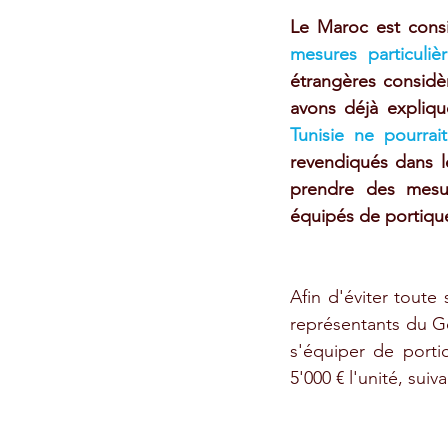
Le Maroc est con
mesures particuliè
étrangères considèr
avons déjà expliqu
Tunisie ne pourrai
revendiqués dans l
prendre des mesur
équipés de portique
Afin d'éviter toute 
représentants du Go
s'équiper de porti
5'000 € l'unité, suiv