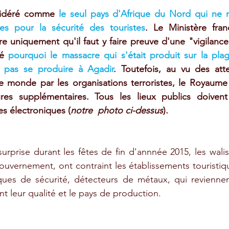
sidéré comme 
le seul pays d'Afrique du Nord qui ne n
res pour la sécurité des touristes
. Le Ministère franç
e uniquement qu'il faut y faire preuve d'une "vigilanc
é 
pourquoi le massacre qui s'était produit sur la pla
t pas se produire à Agadir
. Toutefois, au vu des atte
e monde par les organisations terroristes, le Royaume 
es supplémentaires. Tous les lieux publics doivent
s électroniques (
notre  photo ci-dessus
).
surprise durant les fêtes de fin d'annnée 2015, les wali
uvernement, ont contraint les établissements touristique
ques de sécurité, détecteurs de métaux, qui reviennent
ant leur qualité et le pays de production. 