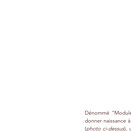
Dénommé "Module d
donner naissance à 
(
photo ci-dessus
), 