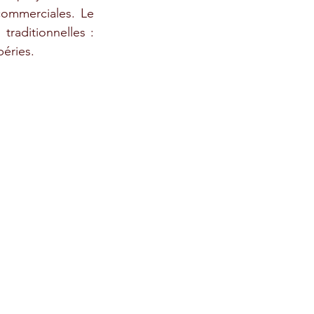
commerciales. Le 
raditionnelles : 
péries.