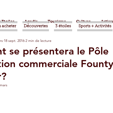
 Etoiles
Agadir
Tourisme
Culture
Artisa
 acheter
Découvertes
3 étoiles
Sports + Activités
rs
18 sept. 2016
2 min de lecture
bère
Politique
Taroudant
International
 se présentera le Pôle
tion commerciale Fount
ts
Mohammed VI
Economie
Déconseillé
r?
sport
Aziz Akhannouch
Sport
Essaouira
 mars
azate
Taghazout
Tafraout