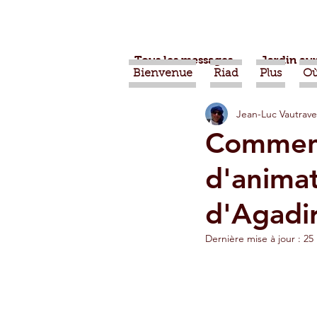
Tous les messages
Jardin aux
Bienvenue
Riad
Plus
Où
Jean-Luc Vautrave
Projets
Nature
Ber
Comment
d'anima
Alimentation
Evénemen
d'Agadi
Vidéos
Tiznit
Tran
Dernière mise à jour :
25
Jardins d'Agadir
Ouarz