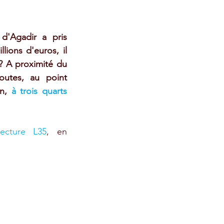
d'Agadir a pris 
ions d'euros, il 
? A proximité du 
outes, au point 
n, 
à trois quarts 
tecture L35
, en 