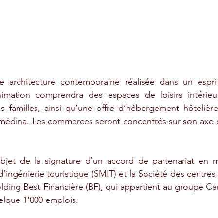
 architecture contemporaine réalisée dans un esprit t
mation comprendra des espaces de loisirs intérieurs
familles, ainsi qu’une offre d’hébergement hôtelière e
t médina. Les commerces seront concentrés sur son axe c
objet de la signature d’un accord de partenariat en m
’ingénierie touristique (SMIT) et la Société des centre
olding Best Financière (BF), qui appartient au groupe Carrr
elque 1'000 emplois.