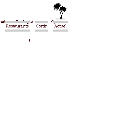
nat
Ecologie
Restaurants
Sortir
Actuel
Marrakech
y
Ouled Teima
Religion