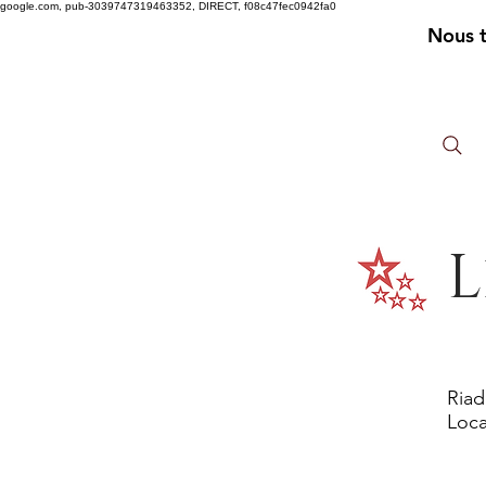
google.com, pub-3039747319463352, DIRECT, f08c47fec0942fa0
Nous 
L
Riad
Loca