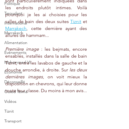
sont particulièrement indiquées dans 
Politique
les endroits plutôt intimes. Voilà 
Taroudant
pourquoi je les ai choisies pour les 
salles de bain des deux suites 
Tiznit
 et 
International
Marrakech
, cette dernière ayant des 
Marrakech
allures de hammam...
Alimentation
Première image
 : les bejmats, encore 
Evénements
ensablés, installés dans la salle de bain 
Mohammed VI
Tiznit, entre les lavabos de gauche et la 
douche arrondie, à droite. Sur 
les deux 
Economie
dernières images
, on voit mieux la 
Déconseillé
disposition en chevrons, qui leur donne 
toute leur classe. Du moins à mon avis...
Ouled Teima
Vidéos
Tiznit
Transport