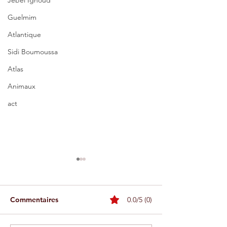
Jebel Ighoud
Guelmim
Atlantique
Sidi Boumoussa
Atlas
Animaux
act
Commentaires
0.0/5 (0)