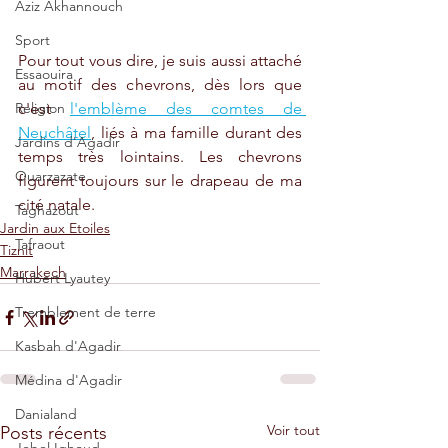
Aziz Akhannouch
Sport
Pour tout vous dire, je suis aussi attaché 
Essaouira
au motif des chevrons, dès lors que 
Religion
c'est 
l'emblème des comtes de 
Neuchâtel
, liés à ma famille durant des 
Jardins d'Agadir
temps très lointains. Les chevrons 
Ouarzazate
figurent toujours sur le drapeau de ma 
cité natale.
Taghazout
Jardin aux Etoiles
Tafraout
Tiznit
Marrakech
Hubert Lyautey
Tremblement de terre
Kasbah d'Agadir
Médina d'Agadir
Danialand
Voir tout
Posts récents