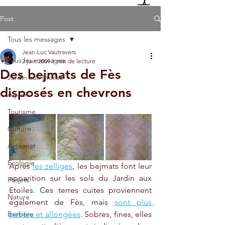
Post
Tous les messages
Jean-Luc Vautravers
Tous les messages
2 juin 2009
1 min de lecture
Des bejmats de Fès
Jardin aux Etoiles
disposés en chevrons
Agadir
Tourisme
Culture
Artisanat
Ecologie
Après 
les zelliges
, les bejmats font leur 
apparition sur les sols du Jardin aux 
Projets
Etoiles. Ces terres cuites proviennent 
Nature
également de Fès, mais 
sont plus 
Berbère
petites et allongées
. Sobres, fines, elles 