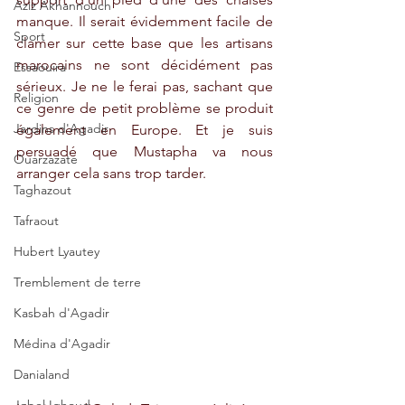
Aziz Akhannouch
manque. Il serait évidemment facile de 
Sport
clamer sur cette base que les artisans 
marocains ne sont décidément pas 
Essaouira
sérieux. Je ne le ferai pas, sachant que 
Religion
ce genre de petit problème se produit 
Jardins d'Agadir
également en Europe. Et je suis 
persuadé que Mustapha va nous 
Ouarzazate
arranger cela sans trop tarder.
Taghazout
Tafraout
Hubert Lyautey
Tremblement de terre
Kasbah d'Agadir
Médina d'Agadir
Danialand