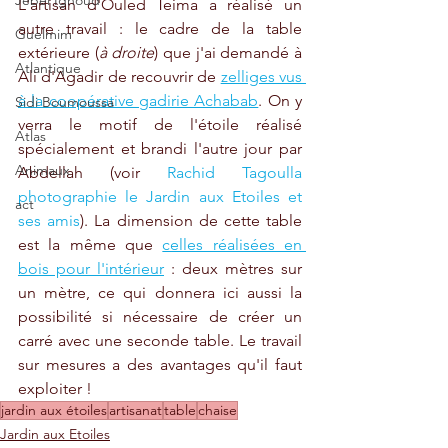
Jebel Ighoud
L'artisan d'Ouled Teima a réalisé un 
autre travail : le cadre de la table 
Guelmim
extérieure (
à droite
) que j'ai demandé à 
Atlantique
Ali d'Agadir de recouvrir de 
zelliges vus 
à la coopérative gadirie Achabab
. On y 
Sidi Boumoussa
verra le motif de l'étoile réalisé 
Atlas
spécialement et brandi l'autre jour par 
Animaux
Abdellah (voir 
Rachid Tagoulla 
photographie le Jardin aux Etoiles et 
act
ses amis
). La dimension de cette table 
est la même que 
celles réalisées en 
bois pour l'intérieur
 : deux mètres sur 
un mètre, ce qui donnera ici aussi la 
possibilité si nécessaire de créer un 
carré avec une seconde table. Le travail 
sur mesures a des avantages qu'il faut 
exploiter !
jardin aux étoiles
artisanat
table
chaise
Jardin aux Etoiles