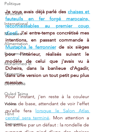
Politique
Je vous avais déjà parlé des 
chaises et 
Taroudant
fauteuils en fer forgé marocains, 
International
reconnaissables au premier coup 
d'oeil
. J'ai entre-temps concrétisé mes 
Marrakech
intentions, en passant commande à 
Alimentation
Mustapha le ferronnier
 de six sièges 
Evénements
pour l'intérieur, réalisés suivant le 
modèle de celui que j'avais vu à 
Mohammed VI
Dcheira, dans la banlieue d'Agadir, 
Economie
dans une version un tout petit peu plus 
massive.
Déconseillé
Ouled Teima
Pour l'instant, j'en reste à la couleur 
noire de base, attendant de voir l'effet 
Vidéos
qu'elle fera 
lorsque le Salon Atlas 
Tiznit
central sera terminé
. Mon attention a 
Transport
été attirée par un défaut : la rondelle de 
support d'un pied d'une des chaises 