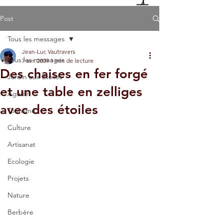
Post
Tous les messages
Jean-Luc Vautravers
Tous les messages
7 avr. 2009
1 min de lecture
Des chaises en fer forgé
Jardin aux Etoiles
et une table en zelliges
Agadir
avec des étoiles
Tourisme
Culture
Artisanat
Ecologie
Projets
Nature
Berbère