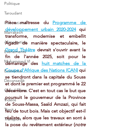
Politique
Taroudant
Pièce maîtresse du 
Programme de 
International
développement urbain 2020-2024
 qui 
Marrakech
transforme, modernise et embellit 
Alimentation
Agadir de manière spectaculaire, le 
Grand Théâtre
 devrait s'ouvrir avant la 
Evénements
fin de l'année 2025, soit pour le 
Mohammed VI
démarrage des 
huit matches de la 
Coupe d'Afrique des Nations (CAN)
 qui 
Economie
se tiendront dans la capitale du Souss 
Déconseillé
et dont le premier est programmé le 22 
Ouled Teima
décembre. C'est en tout cas le but que 
poursuit le gouverneur de la Province 
Vidéos
de Souss-Massa, Saaïd Amzazi, qui fait 
Tiznit
feu de tout bois. Mais cet objectif est-il 
réaliste, alors que les travaux en sont à 
Transport
la pose du revêtement extérieur (
notre 