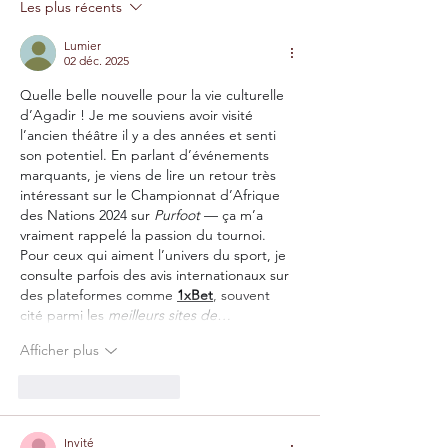
Les plus récents
Lumier
02 déc. 2025
Quelle belle nouvelle pour la vie culturelle 
d’Agadir ! Je me souviens avoir visité 
l’ancien théâtre il y a des années et senti 
son potentiel. En parlant d’événements 
marquants, je viens de lire un retour très 
intéressant sur le Championnat d’Afrique 
des Nations 2024 sur 
Purfoot
 — ça m’a 
vraiment rappelé la passion du tournoi. 
Pour ceux qui aiment l’univers du sport, je 
consulte parfois des avis internationaux sur 
des plateformes comme 
1xBet
, souvent 
cité parmi les 
meilleurs sites de…
Afficher plus
J'aime
Répondre
Invité