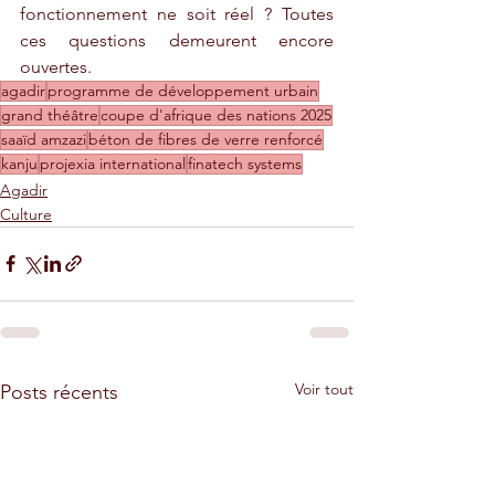
fonctionnement ne soit réel ? Toutes 
ces questions demeurent encore 
ouvertes.
agadir
programme de développement urbain
grand théâtre
coupe d'afrique des nations 2025
saaïd amzazi
béton de fibres de verre renforcé
kanju
projexia international
finatech systems
Agadir
Culture
Voir tout
Posts récents