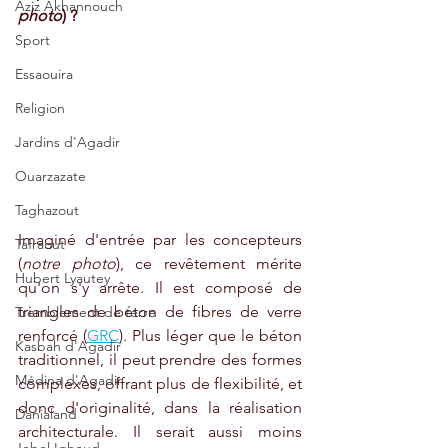
Aziz Akhannouch
photo
) ?
Sport
Essaouira
Religion
Jardins d'Agadir
Ouarzazate
Taghazout
Imaginé d'entrée par les concepteurs 
Tafraout
(
notre photo
), ce revêtement mérite 
Hubert Lyautey
qu'on s'y arrête. Il est composé de 
triangles de béton de fibres de verre 
Tremblement de terre
renforcé (
GRC
). Plus léger que le béton 
Kasbah d'Agadir
traditionnel, il peut prendre des formes 
Médina d'Agadir
complexes, offrant plus de flexibilité, et 
donc d'originalité, dans la réalisation 
Danialand
architecturale. Il serait aussi moins 