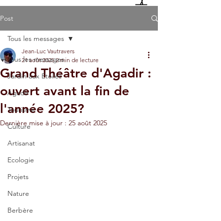
Post
Tous les messages
Jean-Luc Vautravers
Tous les messages
21 août 2025
2 min de lecture
Grand Théâtre d'Agadir :
Jardin aux Etoiles
ouvert avant la fin de
Agadir
l'année 2025?
Tourisme
Dernière mise à jour :
25 août 2025
Culture
Artisanat
Ecologie
Projets
Nature
Berbère