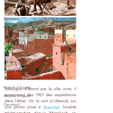
Aziz Akhannouch
Sport
Essaouira
Religion
Jardins d'Agadir
Ouarzazate
Taghazout
Tafraout
Hubert Lyautey
Tremblement de terre
Kasbah d'Agadir
Subjugué d'abord par la ville ocre, il 
entreprend dès 1921 des expéditions 
Médina d'Agadir
dans l'Atlas. On le voit (
ci-dessus
), sur 
Danialand
une photo prise à 
Anemiter,
 localité 
qu'on rejoint depuis Marrakech en 