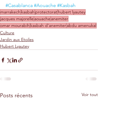
#Casablanca
#Aouache
#Kasbah
marrakech
kasbah
protectorat
hubert lyautey
jacques majorelle
aouache
anemiter
omar mourabih
kasbah d'anemiter
abdu amenukal
Culture
Jardin aux Etoiles
Hubert Lyautey
Voir tout
Posts récents