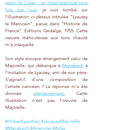
selon le Coran : un rituel pratiqué cinq 
fois par jour
, je suis tombé sur 
l'illustration 
ci-dessus
 intitulée "Lyautey 
le Marocain", parue dans "Histoire de 
France", Editions Gedalge, 1955. Cette 
oeuvre méticuleuse aux tons chauds 
m'a interpellé. 
Son style évoque étrangement celui de 
Majorelle, qui débarqua à 
Marrakech
 à 
l'invitation de Lyautey, ami de son père. 
S'agirait-il d'une composition de 
l'artiste nancéen ? La réponse m'a été 
donnée 
ultérieurement
.
 Cette 
illustration n'est pas l'oeuvre de 
Majorelle. 
#HubertLyauthey
#JacquesMajorelle
#Marrakech
#Anemiter
#Atlas