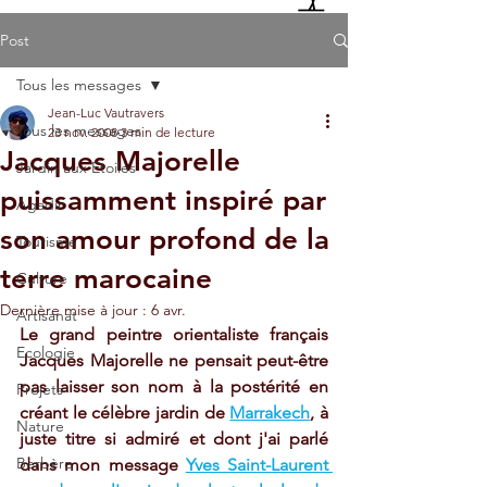
Post
Tous les messages
Jean-Luc Vautravers
Tous les messages
23 nov. 2008
3 min de lecture
Jacques Majorelle
Jardin aux Etoiles
puissamment inspiré par
Agadir
son amour profond de la
Tourisme
terre marocaine
Culture
Dernière mise à jour :
6 avr.
Artisanat
Le grand peintre orientaliste français 
Ecologie
Jacques Majorelle ne pensait peut-être 
pas laisser son nom à la postérité en 
Projets
créant le célèbre jardin de 
Marrakech
, à 
Nature
juste titre si admiré et dont j'ai parlé 
Berbère
dans mon message 
Yves Saint-Laurent 