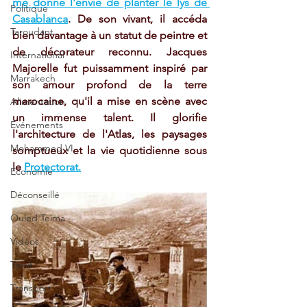
me donne l'envie de planter le lys de 
Politique
Casablanca
. De son vivant, il accéda 
Taroudant
bien davantage à un statut de peintre et 
de décorateur reconnu. Jacques 
International
Majorelle fut puissamment inspiré par 
Marrakech
son amour profond de la terre 
marocaine, qu'il a mise en scène avec 
Alimentation
un immense talent. Il glorifie 
Evénements
l'architecture de l'Atlas, les paysages 
Mohammed VI
somptueux et la vie quotidienne sous 
le 
Protectorat.
Economie
Déconseillé
Ouled Teima
Vidéos
Tiznit
Transport