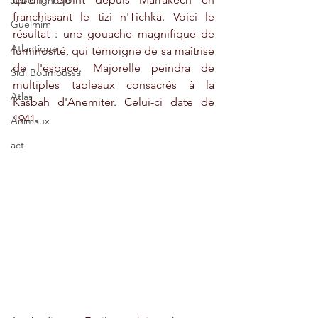
Jebel Ighoud
franchissant le tizi n'Tichka. Voici le 
Guelmim
résultat : une gouache magnifique de 
Atlantique
luminosité, qui témoigne de sa maîtrise 
de l'espace. Majorelle peindra de 
Sidi Boumoussa
multiples tableaux consacrés à la 
Atlas
Kasbah d'Anemiter. Celui-ci date de 
1941. 
Animaux
act