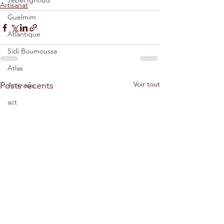
Jebel Ighoud
Artisanat
Guelmim
Atlantique
Sidi Boumoussa
Atlas
Voir tout
Posts récents
Animaux
act