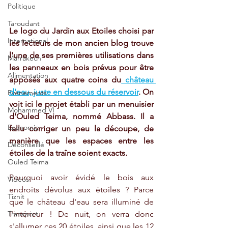
Politique
Taroudant
Le logo du Jardin aux Etoiles choisi par 
International
les lecteurs de mon ancien blog trouve 
l'une de ses premières utilisations dans 
Marrakech
les panneaux en bois prévus pour être 
Alimentation
apposés aux quatre coins du
 château 
d'eau, juste en dessous du réservoir
. On 
Evénements
voit ici le projet établi par un menuisier 
Mohammed VI
d'Ouled Teima, nommé Abbass. Il a 
Economie
fallu corriger un peu la découpe, de 
manière que les espaces entre les 
Déconseillé
étoiles de la traîne soient exacts. 
Ouled Teima
Pourquoi avoir évidé le bois aux 
Vidéos
endroits dévolus aux étoiles ? Parce 
Tiznit
que le château d'eau sera illuminé de 
Transport
l'intérieur ! De nuit, on verra donc 
s'allumer ces 20 étoiles, ainsi que les 12 