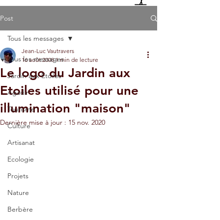
Post
Tous les messages
Jean-Luc Vautravers
Tous les messages
16 août 2008
1 min de lecture
Le logo du Jardin aux
Jardin aux Etoiles
Etoiles utilisé pour une
Agadir
illumination "maison"
Tourisme
Dernière mise à jour :
15 nov. 2020
Culture
Artisanat
Ecologie
Projets
Nature
Berbère