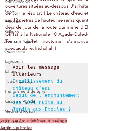
Aziz Akhannouch
ouvertures situées au-dessous. J'ai hâte 
Sport
de voir le résultat ! Le château d'eau et 
ses 12 mètres de hauteur se remarquent 
Essaouira
déjà de jour de la route qui mène d'El 
Religion
Gfiffat à la Nationale 10 Agadir-Ouled-
Teima. L'effet nocturne s'annonce 
Jardins d'Agadir
spectaculaire. Inchallah !
Ouarzazate
Taghazout
Voir les message 
Tafraout
Embellissement du 
Hubert Lyautey
château d'eau
Tremblement de terre
Début de l'enchantement 
Kasbah d'Agadir
des 1001 nuits au 
Jardin aux Etoiles ?
Médina d'Agadir
jardin aux étoiles
château d'eau
logo
Danialand
Jardin aux Etoiles