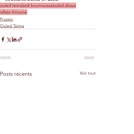
ouled teima
sidi boumoussa
ouled alioua
villate limoune
Projets
Ouled Teima
Voir tout
Posts récents