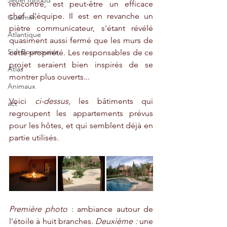
Jebel Ighoud
rencontré, est peut-être un efficace 
chef d'équipe. Il est en revanche un 
Guelmim
piètre communicateur, s'étant révélé 
Atlantique
quasiment aussi fermé que les murs de 
Sidi Boumoussa
cette propriété. Les responsables de ce 
projet seraient bien inspirés de se 
Atlas
montrer plus ouverts...  
Animaux
Voici 
ci-dessus
, les bâtiments qui 
act
regroupent les appartements prévus 
pour les hôtes, et qui semblent déjà en 
partie utilisés. 
Première photo
 : ambiance autour de 
l'étoile à huit branches. 
Deuxième :
 une 