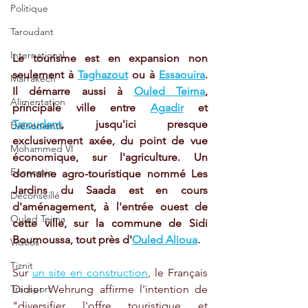
Politique
Taroudant
International
Le tourisme est en expansion non 
seulement à 
Taghazout
 ou à 
Essaouira
. 
Marrakech
Il démarre aussi à 
Ouled Teima
, 
Alimentation
principale ville entre 
Agadir
 et 
Taroudant
, jusqu'ici presque 
Evénements
exclusivement axée, du point de vue 
Mohammed VI
économique, sur l'agriculture. Un 
Economie
domaine agro-touristique nommé Les 
Jardins du Saada est en cours 
Déconseillé
d'aménagement, à l'entrée ouest de 
Ouled Teima
cette ville, sur la commune de Sidi 
Boumoussa, tout près d'
Ouled Alioua
.
Vidéos
Tiznit
Sur 
un site en construction
, le Français 
Transport
Didier Wehrung affirme l'intention de 
"diversifier l'offre touristique et 