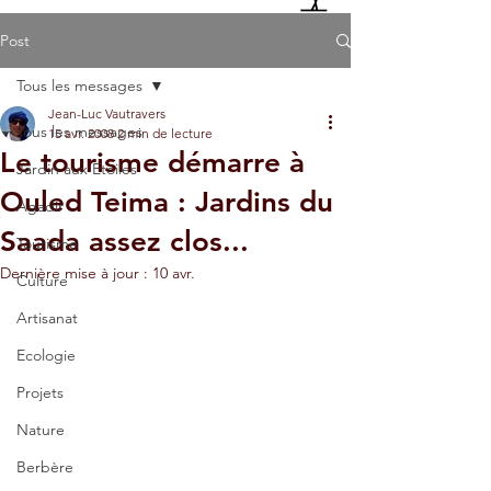
Post
Tous les messages
Jean-Luc Vautravers
Tous les messages
15 avr. 2008
2 min de lecture
Le tourisme démarre à
Jardin aux Etoiles
Ouled Teima : Jardins du
Agadir
Saada assez clos...
Tourisme
Dernière mise à jour :
10 avr.
Culture
Artisanat
Ecologie
Projets
Nature
Berbère