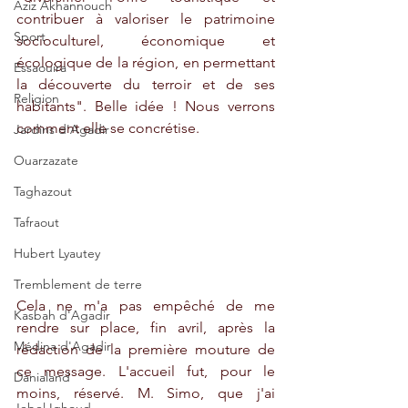
Aziz Akhannouch
contribuer à valoriser le patrimoine 
Sport
socioculturel, économique et 
écologique de la région, en permettant 
Essaouira
la découverte du terroir et de ses 
Religion
habitants". Belle idée ! Nous verrons 
comment elle se concrétise.
Jardins d'Agadir
Ouarzazate
Taghazout
Tafraout
Hubert Lyautey
Tremblement de terre
Cela ne m'a pas empêché de me 
Kasbah d'Agadir
rendre sur place, fin avril, après la 
Médina d'Agadir
rédaction de la première mouture de 
ce message. L'accueil fut, pour le 
Danialand
moins, réservé. M. Simo, que j'ai 