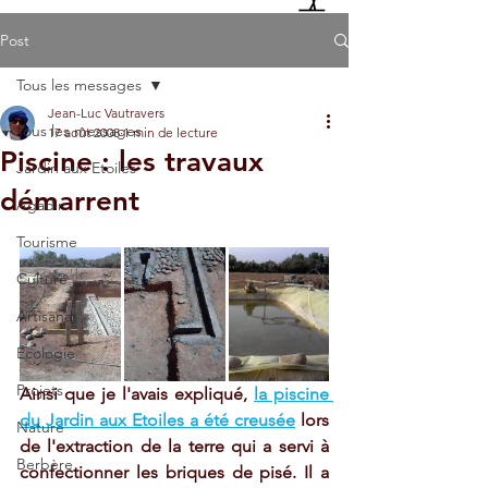
Post
Tous les messages
Jean-Luc Vautravers
Tous les messages
17 août 2008
1 min de lecture
Piscine : les travaux
Jardin aux Etoiles
démarrent
Agadir
Tourisme
Culture
Artisanat
Ecologie
Projets
Ainsi que je l'avais expliqué, 
la piscine 
du Jardin aux Etoiles a été creusée
 lors 
Nature
de l'extraction de la terre qui a servi à 
Berbère
confectionner les briques de pisé. Il a 