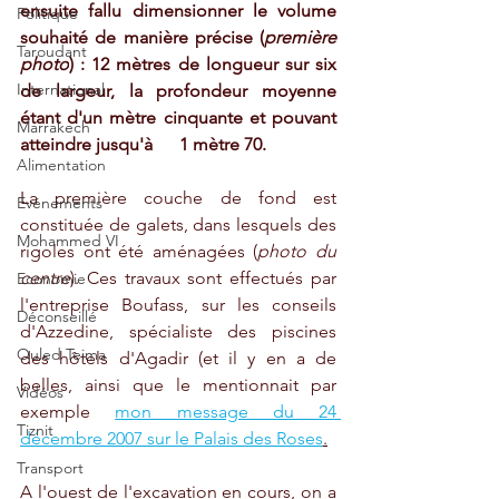
ensuite fallu dimensionner le volume 
Politique
souhaité de manière précise (
première 
Taroudant
photo
) : 12 mètres de longueur sur six 
International
de largeur, la profondeur moyenne 
étant d'un mètre cinquante et pouvant 
Marrakech
atteindre jusqu'à      1 mètre 70.
Alimentation
La première couche de fond est 
Evénements
constituée de galets, dans lesquels des 
Mohammed VI
rigoles ont été aménagées (
photo du 
centre
). Ces travaux sont effectués par 
Economie
l'entreprise Boufass, sur les conseils 
Déconseillé
d'Azzedine, spécialiste des piscines 
Ouled Teima
des hôtels d'Agadir (et il y en a de 
belles, ainsi que le mentionnait par 
Vidéos
exemple 
mon message du 24 
Tiznit
décembre 2007 sur le Palais des Roses
.
Transport
A l'ouest de l'excavation en cours, on a 