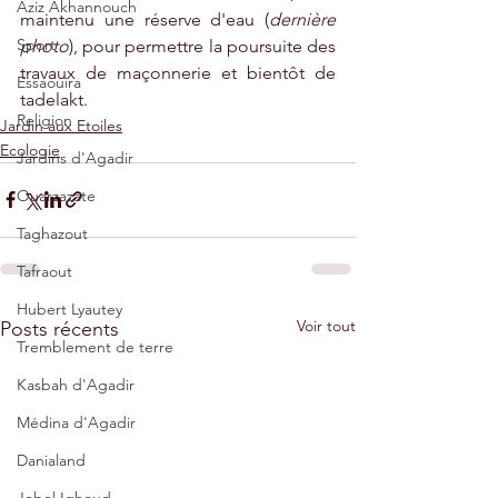
Aziz Akhannouch
maintenu une réserve d'eau (
dernière 
Sport
photo
), pour permettre la poursuite des 
travaux de maçonnerie et bientôt de 
Essaouira
tadelakt.
Religion
Jardin aux Etoiles
Ecologie
Jardins d'Agadir
Ouarzazate
Taghazout
Tafraout
Hubert Lyautey
Voir tout
Posts récents
Tremblement de terre
Kasbah d'Agadir
Médina d'Agadir
Danialand