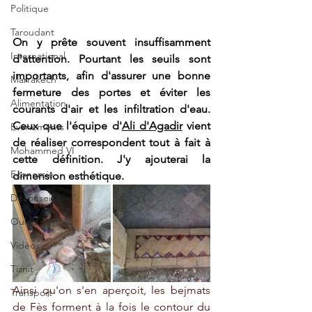
Politique
Taroudant
On y prête souvent insuffisamment 
International
d'attention. Pourtant les seuils sont 
importants, afin d'assurer une bonne 
Marrakech
fermeture des portes et éviter les 
Alimentation
courants d'air et les infiltration d'eau. 
Ceux que l'équipe d'
Ali d'Agadir
 vient 
Evénements
de réaliser correspondent tout à fait à 
Mohammed VI
cette définition. J'y ajouterai la 
Economie
dimension esthétique.
Déconseillé
Ouled Teima
Vidéos
Tiznit
Ainsi qu'on s'en aperçoit
,
 les bejmats 
Transport
de Fès forment à la fois le contour du 