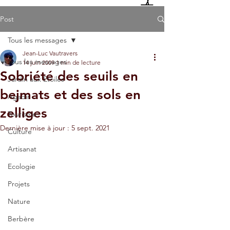
Post
Tous les messages
Jean-Luc Vautravers
Tous les messages
14 juin 2009
1 min de lecture
Sobriété des seuils en
Jardin aux Etoiles
bejmats et des sols en
Agadir
zelliges
Tourisme
Dernière mise à jour :
5 sept. 2021
Culture
Artisanat
Ecologie
Projets
Nature
Berbère