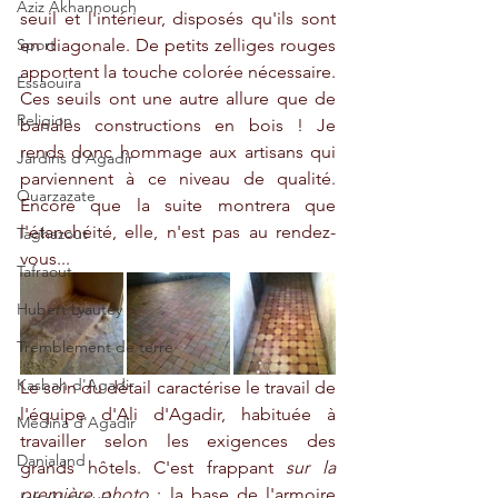
Aziz Akhannouch
seuil et l'intérieur, disposés qu'ils sont 
Sport
en diagonale. De petits zelliges rouges 
apportent la touche colorée nécessaire. 
Essaouira
Ces seuils ont une autre allure que de 
Religion
banales constructions en bois ! Je 
rends donc hommage aux artisans qui 
Jardins d'Agadir
parviennent à ce niveau de qualité. 
Ouarzazate
Encore que la suite montrera que 
l'étanchéité, elle, n'est pas au rendez-
Taghazout
vous...
Tafraout
Hubert Lyautey
Tremblement de terre
Kasbah d'Agadir
Le soin du détail caractérise le travail de 
l'équipe d'Ali d'Agadir, habituée à 
Médina d'Agadir
travailler selon les exigences des 
Danialand
grands hôtels. C'est frappant 
sur la 
première photo
 : la base de l'armoire 