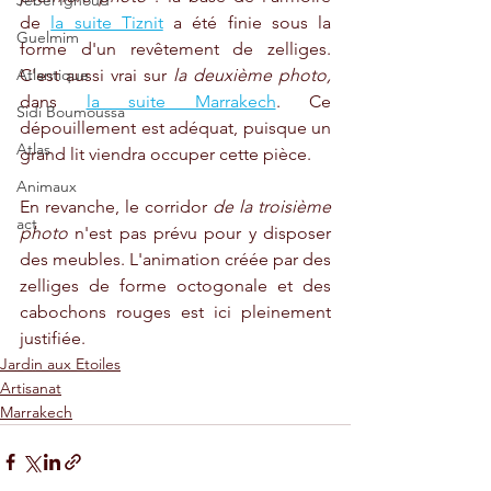
Jebel Ighoud
de 
la suite Tiznit
 a été finie sous la 
Guelmim
forme d'un revêtement de zelliges. 
Atlantique
C'est aussi vrai sur 
la deuxième photo, 
dans 
la suite Marrakech
. Ce 
Sidi Boumoussa
dépouillement est adéquat, puisque un 
Atlas
grand lit viendra occuper cette pièce.
Animaux
En revanche, le corridor 
de la troisième 
act
photo 
n'est pas prévu pour y disposer 
des meubles. L'animation créée par des 
zelliges de forme octogonale et des 
cabochons rouges est ici pleinement 
justifiée.
Jardin aux Etoiles
Artisanat
Marrakech