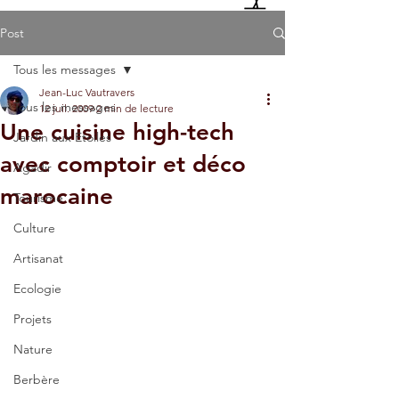
Post
Tous les messages
Jean-Luc Vautravers
Tous les messages
12 juil. 2009
2 min de lecture
Une cuisine high-tech
Jardin aux Etoiles
avec comptoir et déco
Agadir
marocaine
Tourisme
Culture
Artisanat
Ecologie
Projets
Nature
Berbère