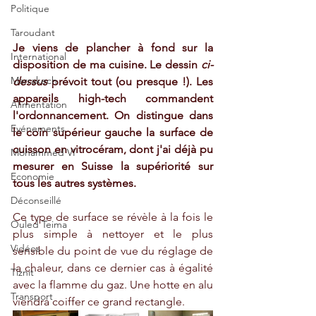
Politique
Taroudant
Je viens de plancher à fond sur la 
International
disposition de ma cuisine. Le dessin 
ci-
Marrakech
dessus
 prévoit tout (ou presque !). Les 
appareils high-tech commandent 
Alimentation
l'ordonnancement. On distingue dans 
Evénements
le coin supérieur gauche la surface de 
cuisson en vitrocéram, dont j'ai déjà pu 
Mohammed VI
mesurer en Suisse la supériorité sur 
Economie
tous les autres systèmes. 
Déconseillé
Ce type de surface se révèle à la fois le 
Ouled Teima
plus simple à nettoyer et le plus 
Vidéos
sensible du point de vue du réglage de 
la chaleur, dans ce dernier cas à égalité 
Tiznit
avec la flamme du gaz. Une hotte en alu 
Transport
viendra coiffer ce grand rectangle.