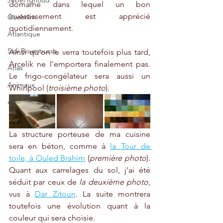
Jebel Ighoud
domaine dans lequel un bon 
investissement est apprécié 
Guelmim
quotidiennement. 
Atlantique
Sidi Boumoussa
Ainsi qu'on le verra toutefois plus tard, 
Arcelik ne l'emportera finalement pas. 
Atlas
Le frigo-congélateur sera aussi un 
Animaux
Whirlpool (
troisième photo
).
act
La structure porteuse de ma cuisine 
sera en béton, comme à 
la Tour de 
toile, à Ouled Brahim
 (
première photo
). 
Quant aux carrelages du sol, j'ai été 
séduit par ceux de
 la deuxième photo
, 
vus à 
Dar Zitoun
. La suite montrera 
toutefois une évolution quant à la 
couleur qui sera choisie.