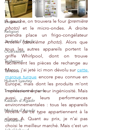
Aziz Akhannouch
Sport
A gauche, on trouvera le four 
(première 
Essaouira
photo)
 et le micro-ondes. A droite 
Religion
prendra place un frigo-congélateur 
Jardins d'Agadir
Arcelik (
deuxième photo
). Alors que 
tous les autres appareils portent la 
Ouarzazate
griffe Whirlpool, dont on trouve 
Taghazout
facilement les pièces de rechange au 
Maroc, j'ai jeté ici mon dévolu sur 
cette 
Tafraout
marque turque
 encore peu connue en 
Hubert Lyautey
Europe, mais dont les produits m'ont 
Tremblement de terre
impressionné par leur ingéniosité. Mais 
aussi par leurs performances 
Kasbah d'Agadir
environnementales : tous les appareils 
Médina d'Agadir
Arcelik de ce type appartiennent à la 
classe A. Quant au prix, je n'ai pas 
Danialand
choisi le meilleur marché. Mais c'est un 