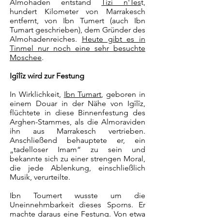
Almohaden entstand
Tizi n'Tes
t,
hundert Kilometer von Marrakesch
entfernt, von Ibn Tumert (auch Ibn
Tumart geschrieben), dem Gründer des
Almohadenreiches.
Heute gibt es in
Tinmel nur noch eine sehr besuchte
Moschee
.
Igîlîz wird zur Festung
In Wirklichkeit,
Ibn Tumart
, geboren in
einem Douar in der Nähe von Igîlîz,
flüchtete in diese Binnenfestung des
Arghen-Stammes, als die Almoraviden
ihn aus Marrakesch vertrieben.
Anschließend behauptete er, ein
„tadelloser Imam“ zu sein und
bekannte sich zu einer strengen Moral,
die jede Ablenkung, einschließlich
Musik, verurteilte.
Ibn Toumert wusste um die
Uneinnehmbarkeit dieses Sporns. Er
machte daraus eine Festung. Von etwa