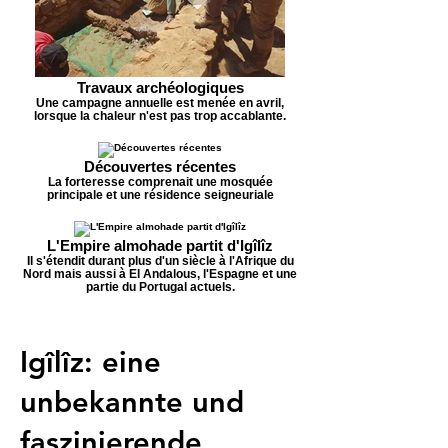
Travaux archéologiques
Une campagne annuelle est menée en avril,
lorsque la chaleur n'est pas trop accablante.
Découvertes récentes
La forteresse comprenait une mosquée
principale et une résidence seigneuriale
L'Empire almohade partit d'Igîlîz
Il s'étendit durant plus d'un siècle à l'Afrique du
Nord mais aussi à El Andalous, l'Espagne et une
partie du Portugal actuels.
Igîlîz: eine
unbekannte und
faszinierende