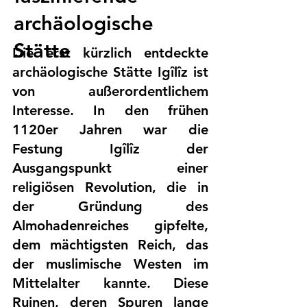
archäologische
Stätte
Die erst kürzlich entdeckte
archäologische Stätte Igîlîz ist
von außerordentlichem
Interesse. In den frühen
1120er Jahren war die
Festung Igîlîz der
Ausgangspunkt einer
religiösen Revolution, die in
der Gründung des
Almohadenreiches gipfelte,
dem mächtigsten Reich, das
der muslimische Westen im
Mittelalter kannte. Diese
Ruinen, deren Spuren lange