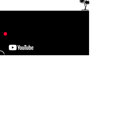
Die Trunkenheit
von
Gleitschirmflieg
en
südlich von