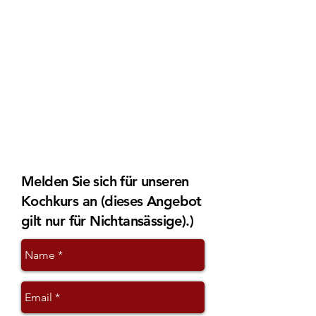
Mandeln, Rosinen und
Zimt
(Nachtisch)
19:30 Uhr: Verkostung des Menüs,
entweder innerhalb oder außerhalb
des Riads, Zitronenwasser aus dem
Jardin aux Etoiles
21 Uhr
: Ende des Abends, Abreise
der Teilnehmer
Melden Sie sich für unseren
Kochkurs an (dieses Angebot
gilt nur für Nichtansässige).
)