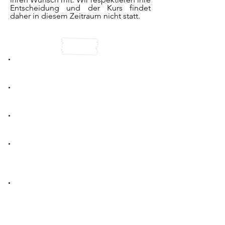
Entscheidung und der Kurs findet
daher in diesem Zeitraum nicht statt.
Verwendete Küche: die unserer
Mietvilla
Kurstag: Donnerstagabend, sofern
die Teilnehmerzahl ausreichend ist
Öffnungszeiten: ab 16:30 Uhr im
Jardin aux Etoiles
Verwendete Sprachen
: Französisch
und Englisch (im letzteren Fall auf
Anfrage)
Preis
: je nach Teilnehmerzahl 50 bis
80 € pro Person. Die Anreise zum
Riad liegt in der Verantwortung der
Teilnehmer.