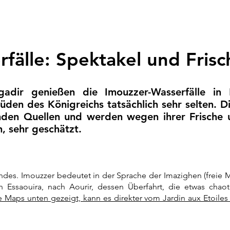
fälle: Spektakel und Frisc
gadir genießen die Imouzzer-Wasserfälle in
üden des Königreichs tatsächlich sehr selten. 
nden Quellen und werden wegen ihrer Frische 
, sehr geschätzt.
Strömung des ergiebigsten Herbstes auszutrocknen. Die Show is
ndes. Imouzzer bedeutet in der Sprache der Imazighen (freie 
ssaouira, nach Aourir, dessen Überfahrt, die etwas chaoti
 Maps unten gezeigt, kann es direkter vom Jardin aux Etoile