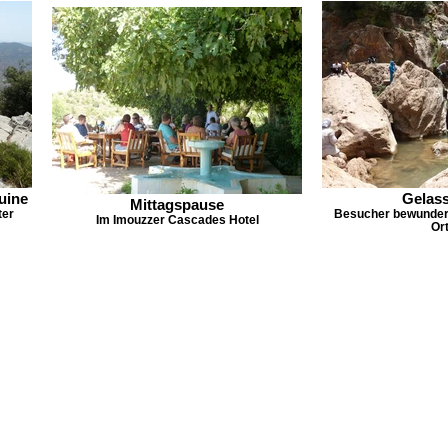
uine
Gelass
Mittagspause
ter
Besucher bewundern
Im Imouzzer Cascades Hotel
Or