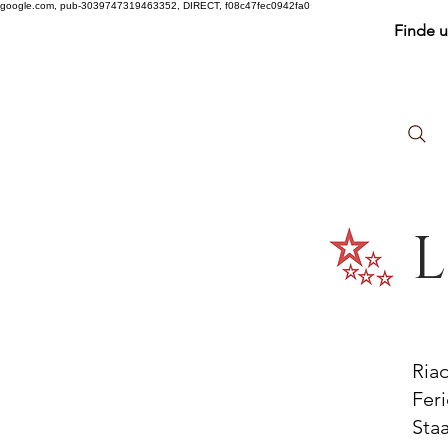
google.com, pub-3039747319463352, DIRECT, f08c47fec0942fa0
Finde 
L
Ria
Fer
Sta