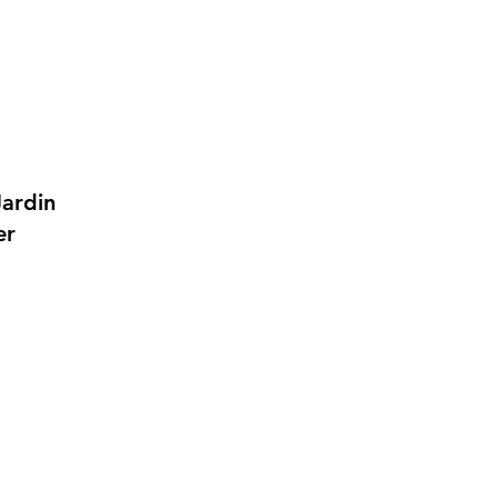
ardin
er