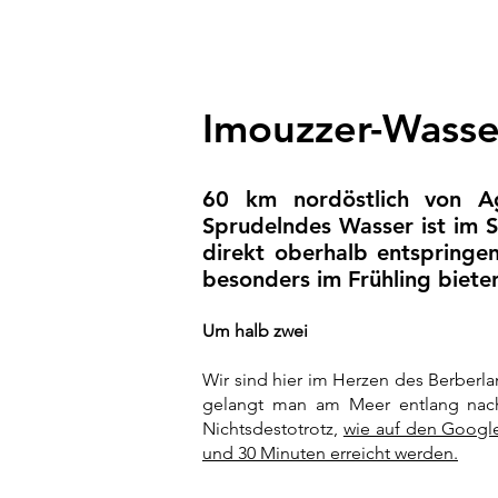
Imouzzer-Wasser
​60 km nordöstlich von A
Sprudelndes Wasser ist im S
direkt oberhalb entspringe
besonders im Frühling bieten
Von Mai bis Juni beginnt jedoch die 
Um halb zwei
Wir sind hier im Herzen des Berberla
gelangt man am Meer entlang nach E
Nichtsdestotrotz,
wie auf den Google
und 30 Minuten erreicht werden.