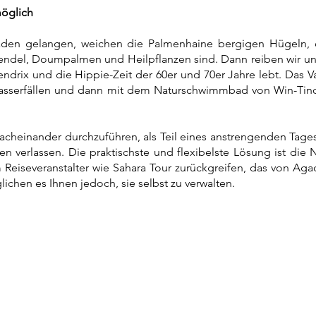
möglich
den gelangen, weichen die Palmenhaine bergigen Hügeln, 
endel, Doumpalmen und Heilpflanzen sind. Dann reiben wir u
ndrix und die Hippie-Zeit der 60er und 70er Jahre lebt
. Das V
-Wasserfällen und dann mit dem Naturschwimmbad von Win-Ti
cheinander durchzuführen, als Teil eines anstrengenden Tages
n verlassen. Die praktischste und flexibelste Lösung ist die 
Reiseveranstalter wie Sahara Tour zurückgreifen, das von Agadi
ichen es Ihnen jedoch, sie selbst zu verwalten.