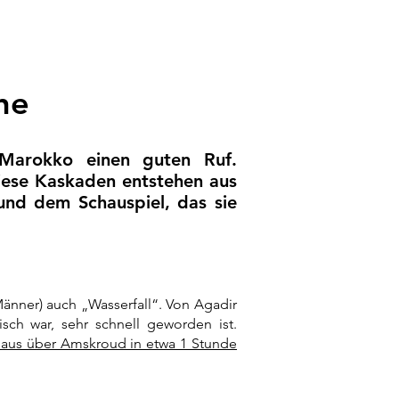
he
 Marokko einen guten Ruf.
Diese Kaskaden entstehen aus
und dem Schauspiel, das sie
t nur saisonal!
Männer) auch „Wasserfall“. Von Agadir
sch war, sehr schnell geworden ist.
s aus über Amskroud in etwa 1 Stunde