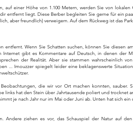
auf einer Höhe von 1.100 Metern, werden Sie von lokalen Gu
dir entfernt liegt. Diese Berber begleiten Sie gerne für ein p
lich, aber freundlich) verweigern. Auf dem Rückweg ist das Par
n entfernt. Wenn Sie Schatten suchen, können Sie diesen a
 Im Internet gibt es Kommentare auf Deutsch, in denen der 
sprechen der Realität. Aber sie stammen wahrscheinlich vo
en ... Imouzzer spiegelt leider eine beklagenswerte Situatio
mweltschützer.
 Beobachtungen, die wir vor Ort machen konnten, sauber. S
 links hat den Stein über Jahrtausende poliert und trocknet a
nimmt je nach Jahr nur im Mai oder Juni ab. Unten hat sich ein d
. Andere ziehen es vor, das Schauspiel der Natur auf den