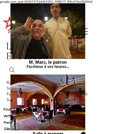
google.com, pub-3039747319463352, DIRECT, f08c47fec0942fa0
Anmelden
Le Jardin aux
Etoiles
M. Marc, le patron
Facétieux à ses heures...
Riad zwischen Agadir und Taroudant, im
Süden Marokkos
Ferienvermietung mit einem Bewohner mit
Schweizer Staatsangehörigkeit
Finde uns
Verfügbarkeit und Kontakt
Preise
Gästebuch
Salle à manger