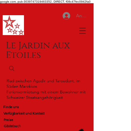
google.com, pub-3039747319463352, DIRECT, f08c47fec0942fa0
Anmelden
Le Jardin aux
Etoiles
Riad zwischen Agadir und Taroudant, im
Süden Marokkos
Ferienvermietung mit einem Bewohner mit
Schweizer Staatsangehörigkeit
Finde uns
Verfügbarkeit und Kontakt
Preise
Gästebuch