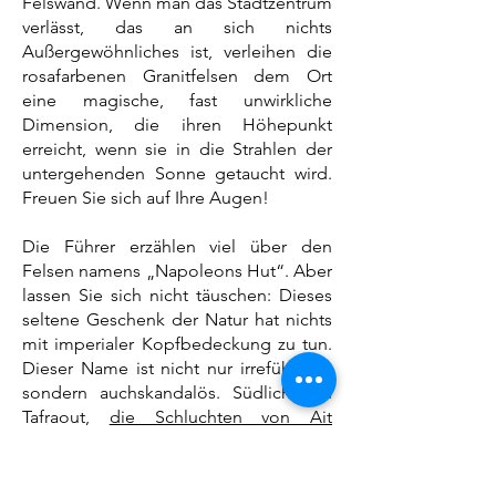
Felswand. Wenn man das Stadtzentrum
verlässt, das an sich nichts
Außergewöhnliches ist, verleihen die
rosafarbenen Granitfelsen dem Ort
eine magische, fast unwirkliche
Dimension, die ihren Höhepunkt
erreicht, wenn sie in die Strahlen der
untergehenden Sonne getaucht wird.
Freuen Sie sich auf Ihre Augen!
Die Führer erzählen viel über den
Felsen namens „Napoleons Hut“. Aber
lassen Sie sich nicht täuschen: Dieses
seltene Geschenk der Natur hat nichts
mit imperialer Kopfbedeckung zu tun.
Dieser Name ist nicht nur irreführend,
sondern auch
skandalös
. Südlich von
Tafraout,
die Schluchten von Ait
Mansour
sind eine weitere Quelle der
Bewunderung.