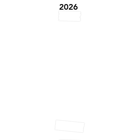
2026
, Caulnes und Yvignac-la-Tour (Bretagne / France), März 2026
e, tout y est, le cadre est magnifique, son jardin est arboré de 
tima la cuisinière avec des spécialités Marocaines. La piscine
n, Caulnes und Yvignac-la-Tour (Bretagne / France), März 2026
te, tout y est, le cadre est magnifique, son jardin est arboré de 
atima la cuisinière avec des spécialités Marocaines. La piscine