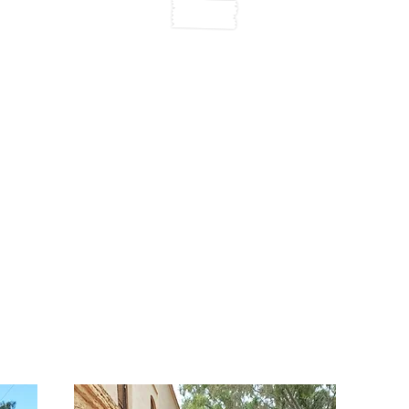
n, Caulnes und Yvignac-la-Tour (Bretagne / France), März 2026
te, tout y est, le cadre est magnifique, son jardin est arboré de 
atima la cuisinière avec des spécialités Marocaines. La piscine
spricht der Beschreibung in der Anzeige. Es wird darauf hin
 Zustand befand. Die Schlüsselübergabe erfolgt übersichtli
üchenwand.
vorragend und von der Amazigh-Architektur inspiriert. Hervor
w.
für Urlauber verfügbar.“