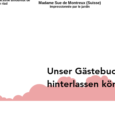
wcastle amoureux de
Madame Sue de Montreux (Suisse)
e riad
Impressionnée par le jardin
Unser Gästebuc
hinterlassen k