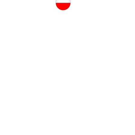
plantes, fleurs et agrumes un régal.
 est propre et entretenue. Merci à
gewiesen, dass sich das Haus bei
ch und schnell. Die wichtigsten
ragender Swimmingpool,