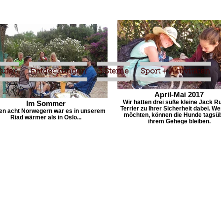
aufen
Entdeckungen
3 Sterne
Sport + Aktivitäten
April-Mai 2017
Wir hatten drei süße kleine Jack R
Im Sommer
Terrier zu Ihrer Sicherheit dabei. W
en acht Norwegern war es in unserem
möchten, können die Hunde tagsüb
Riad wärmer als in Oslo...
ihrem Gehege bleiben.