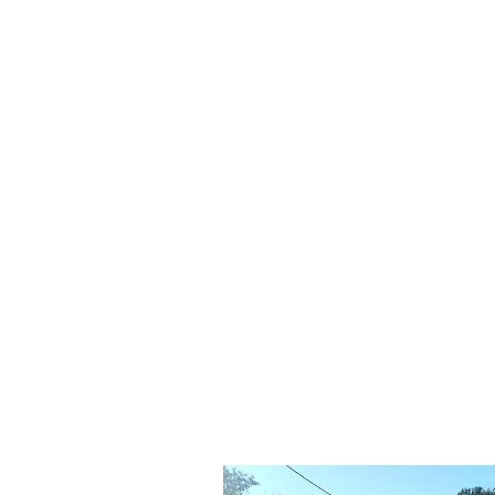
Michèle und Sandy et ihre Familie
Magnifique
-
"La maison est parfai
Nous avons eu la chance d'avoir F
Jean Luc".
Hervorragend
- "
Die Residenz ent
unserer Ankunft in einwandfreiem
Anweisungen finden Sie an der K
Die Dekoration des Hauses ist her
Highspeed-Internetverbindung us
Ayoub ist auch sehr freundlich und 