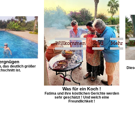
Willkommen
Riad
Mehr
K
ergnügen
 das deutlich größer
Dies
hschnitt ist.
Was für ein Koch !
Fatima und ihre köstlichen Gerichte werden
sehr geschätzt ! Und welch eine
Freundlichkeit !