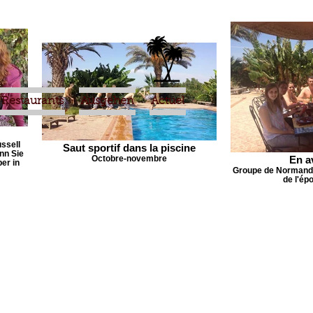
Restaurants
Ausgehen
Actuel
ussell
Saut sportif dans la piscine
enn Sie
Octobre-novembre
En a
er in
Groupe de Normands
de l'ép