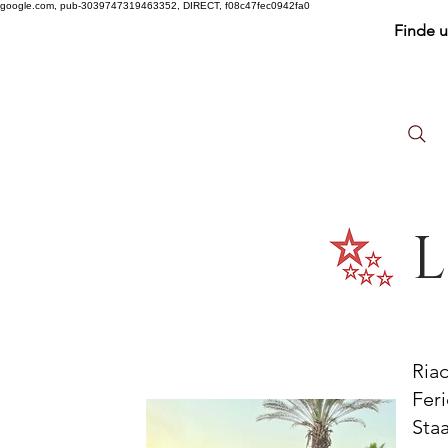
google.com, pub-3039747319463352, DIRECT, f08c47fec0942fa0
Finde 
L
Ria
Fer
Sta