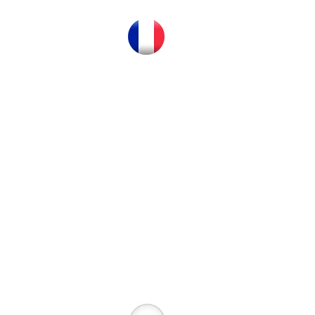
plantes, fleurs et agrumes un régal.
 est propre et entretenue. Merci à
plantes, fleurs et agrumes un régal.
 est propre et entretenue. Merci à