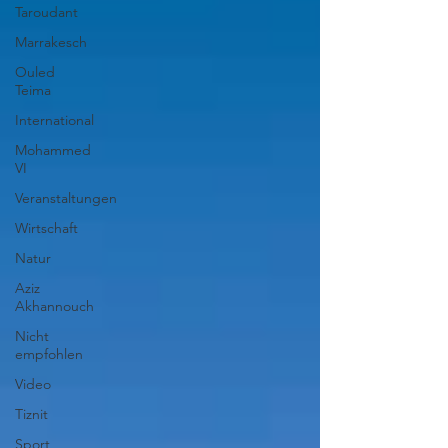
Taroudant
Marrakesch
Ouled
Teima
International
Mohammed
VI
Veranstaltungen
Wirtschaft
Natur
Aziz
Akhannouch
Nicht
empfohlen
Video
Tiznit
Sport