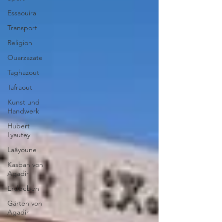
Essaouira
Transport
Religion
Ouarzazate
Taghazout
Tafraout
Kunst und
Handwerk
Hubert
Lyautey
Laâyoune
Kasbah von
Agadir
Erdbeben
Gärten von
Agadir