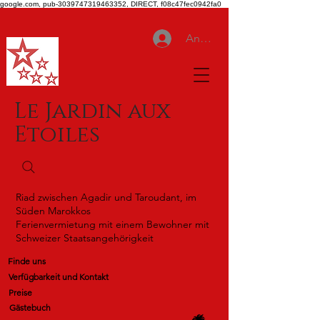
google.com, pub-3039747319463352, DIRECT, f08c47fec0942fa0
Anmelden
Le Jardin aux
Etoiles
Riad zwischen Agadir und Taroudant, im
Süden Marokkos
Ferienvermietung mit einem Bewohner mit
Schweizer Staatsangehörigkeit
Finde uns
Verfügbarkeit und Kontakt
Preise
Gästebuch