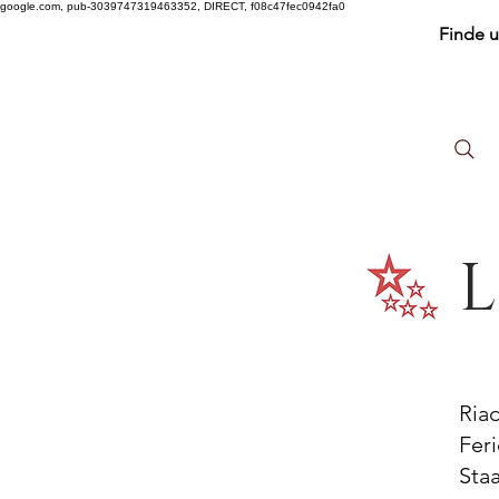
google.com, pub-3039747319463352, DIRECT, f08c47fec0942fa0
Finde 
L
Ria
Fer
Sta