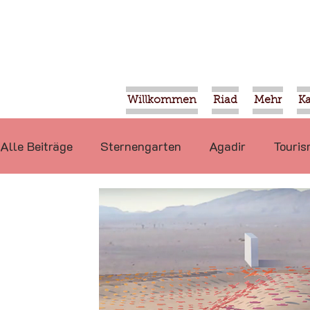
Willkommen
Riad
Mehr
K
Alle Beiträge
Sternengarten
Agadir
Touri
Politik
Nahrung
Projekte
Taroudant
International
Mohammed VI
Veranstaltun