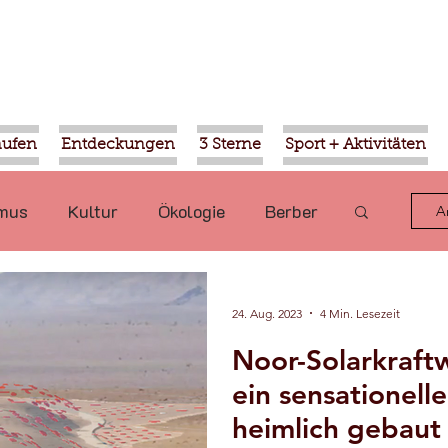
aufen
Entdeckungen
3 Sterne
Sport + Aktivitäten
smus
Kultur
Ökologie
Berber
A
Marrakesch
Ouled Teima
24. Aug. 2023
4 Min. Lesezeit
Noor-Solarkraft
gen
Wirtschaft
Natur
ein sensationell
heimlich gebaut