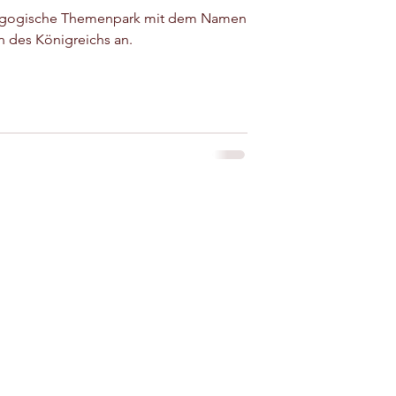
dagogische Themenpark mit dem Namen
n des Königreichs an.
 zur Miete in der