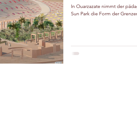
Tiznit
Sport
Essaouira
In Ouarzazate nimmt der pä
Sun Park die Form der Grenze
zout
Tafraout
Bleiben wir in
Riad