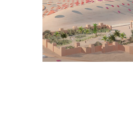
Aziz Akhannouch
Nicht empfohlen
Video
Transport
Religion
Ouarzazate
Tagha
Kunst und Handwerk
Hubert Lyautey
Kontakt