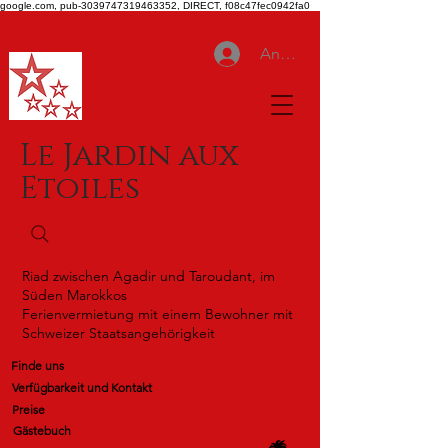
google.com, pub-3039747319463352, DIRECT, f08c47fec0942fa0
Anmelden
Le Jardin aux
Etoiles
Riad zwischen Agadir und Taroudant, im
Süden Marokkos
Ferienvermietung mit einem Bewohner mit
Schweizer Staatsangehörigkeit
Finde uns
Verfügbarkeit und Kontakt
Preise
Gästebuch