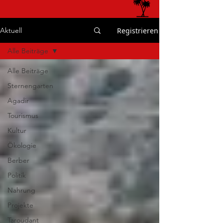
Registrieren
Aktuell
Alle Beiträge
Alle Beiträge
Sternengarten
Agadir
Tourismus
Kultur
Ökologie
Berber
Politik
Nahrung
Projekte
Taroudant