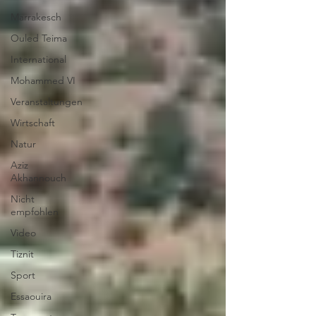
Marrakesch
Ouled Teima
International
Mohammed VI
Veranstaltungen
Wirtschaft
Natur
Aziz
Akhannouch
Nicht
empfohlen
Video
Tiznit
Sport
Essaouira