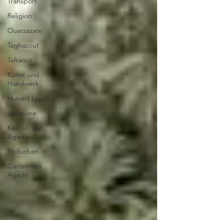
Transport
Religion
Ouarzazate
Taghazout
Tafraout
Kunst und
Handwerk
Hubert Lyautey
Laâyoune
Kasbah von
Agadir
Erdbeben
Gärten von
Agadir