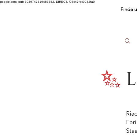
google.com, pub-3039747319463352, DIRECT, f08c47fec0942fa0
Finde 
L
Ria
Fer
Sta