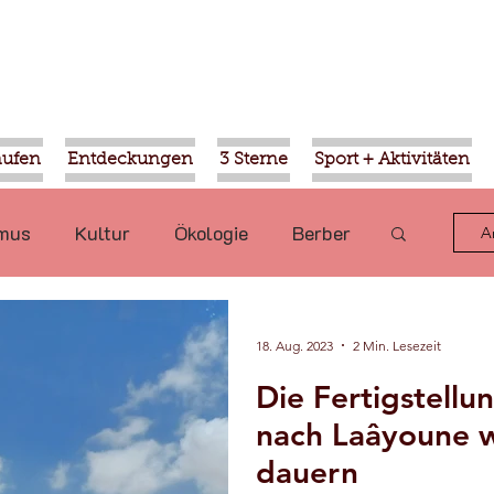
aufen
Entdeckungen
3 Sterne
Sport + Aktivitäten
smus
Kultur
Ökologie
Berber
A
Marrakesch
Ouled Teima
18. Aug. 2023
2 Min. Lesezeit
Die Fertigstellu
gen
Wirtschaft
Natur
nach Laâyoune w
dauern