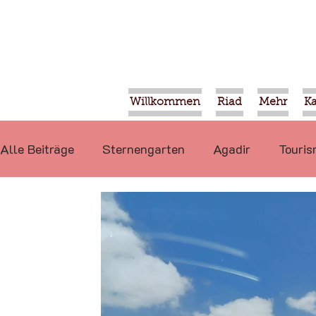
Willkommen
Riad
Mehr
K
Alle Beiträge
Sternengarten
Agadir
Touri
Politik
Nahrung
Projekte
Taroudant
International
Mohammed VI
Veranstaltun