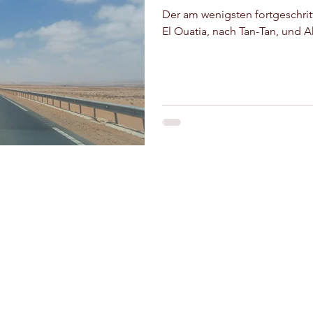
Tiznit
Sport
Essaouira
Der am wenigsten fortgeschrit
El Ouatia, nach Tan-Tan, und Ak
zout
Tafraout
Bleiben wir in
Riad