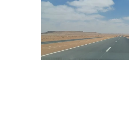
Aziz Akhannouch
Nicht empfohlen
Video
Transport
Religion
Ouarzazate
Tagha
Kunst und Handwerk
Hubert Lyautey
Kontakt