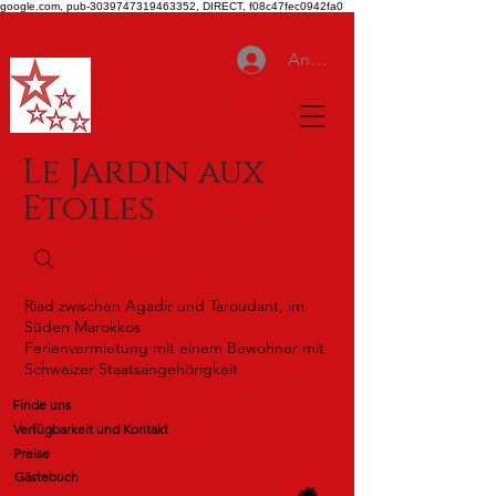
google.com, pub-3039747319463352, DIRECT, f08c47fec0942fa0
Anmelden
Le Jardin aux
Etoiles
Riad zwischen Agadir und Taroudant, im
Süden Marokkos
Ferienvermietung mit einem Bewohner mit
Schweizer Staatsangehörigkeit
Finde uns
Verfügbarkeit und Kontakt
Preise
Gästebuch