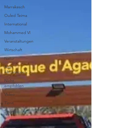
Marrakesch
Ouled Teima
International
Mohammed VI
Veranstaltungen
Wirtschaft
Natur
Aziz
Akhannouch
Nicht
empfohlen
Video
Tiznit
Sport
Essaouira