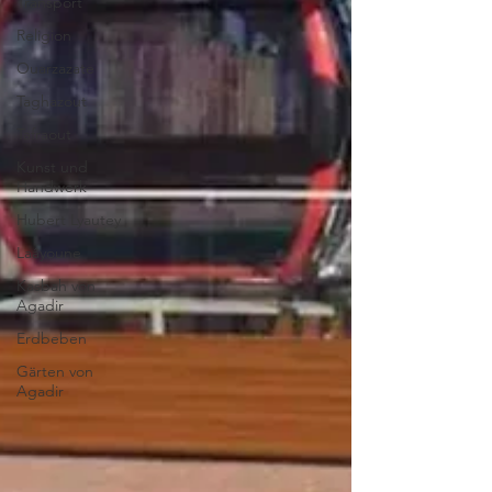
Transport
Religion
Ouarzazate
Taghazout
Tafraout
Kunst und
Handwerk
Hubert Lyautey
Laâyoune
Kasbah von
Agadir
Erdbeben
Gärten von
Agadir