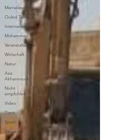
Marrakesch
Ouled Teima
International
Mohammed VI
Veranstaltungen
Wirtschaft
Natur
Aziz
Akhannouch
Nicht
empfohlen
Video
Tiznit
Sport
Essaouira