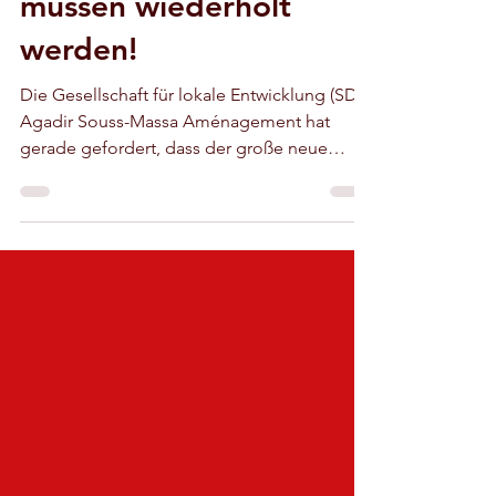
Agadir: die Arbeiten
müssen wiederholt
werden!
Die Gesellschaft für lokale Entwicklung (SDL)
Agadir Souss-Massa Aménagement hat
gerade gefordert, dass der große neue
Bürgersteig vor der Loubnan (Libanon)-
Moschee in Agadir aufgrund von Mängeln
wieder abgebaut und neu angelegt werden
muss (unser Foto). Das Gotteshaus war am
22. September 1969 von König Hassan II.
eingeweiht worden, als das Jahrzehnt des
Erdbebens von 1960 zu Ende ging.