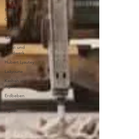
Transport
Religion
Ouarzazate
Taghazout
Tafraout
Kunst und
Handwerk
Hubert Lyautey
Laâyoune
Kasbah von
Agadir
Erdbeben
Gärten von
Agadir