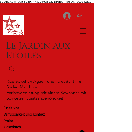
google.com, pub-3039747319463352, DIRECT, f08c47fec0942fa0
Anmelden
Le Jardin aux
Etoiles
Riad zwischen Agadir und Taroudant, im
Süden Marokkos
Ferienvermietung mit einem Bewohner mit
Schweizer Staatsangehörigkeit
Finde uns
Verfügbarkeit und Kontakt
Preise
Gästebuch