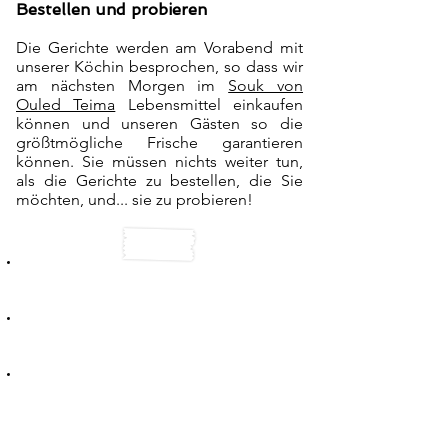
Bestellen und probieren
Die Gerichte werden am Vorabend mit
unserer Köchin besprochen, so dass wir
am nächsten Morgen im
Souk von
Ouled Teima
Lebensmittel einkaufen
können und unseren Gästen so die
größtmögliche Frische garantieren
können.
Sie müssen nichts weiter tun,
als die Gerichte zu bestellen, die Sie
möchten, und... sie zu probieren!
Verwendete Küche:
das unserer Villa
zu vermieten
Arbeitszeiten:
6-7 Stunden am Tag
ununterbrochen
Zubereitete Mahlzeiten:
Mittags und
abends (in der Regel) oder Frühstück
und Abend (ausnahmsweise)