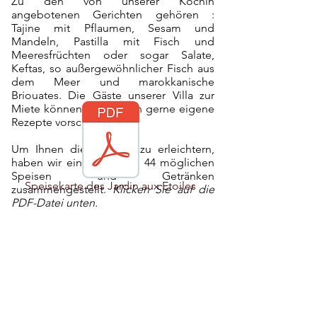
Zu den von unserer Köchin
angebotenen Gerichten gehören :
Tajine mit Pflaumen, Sesam und
Mandeln, Pastilla mit Fisch und
Meeresfrüchten oder sogar Salate,
Keftas, so außergewöhnlicher Fisch aus
dem Meer und marokkanische
Briouates. Die Gäste unserer Villa zur
Miete können Ihnen auch gerne eigene
Rezepte vorschlagen.
Um Ihnen die Auswahl zu erleichtern,
haben wir eine Karte mit 44 möglichen
Speisen und Getränken
Speisekarte des Jardin aux Etoiles
zusammengestellt.
Klicken Sie auf die
PDF-Datei unten.