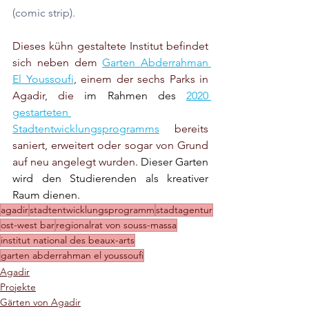
(comic strip).
Dieses kühn gestaltete Institut befindet 
sich neben dem 
Garten Abderrahman 
El Youssoufi
, einem der sechs Parks in 
Agadir, die 
im Rahmen des
2020 
gestarteten 
Stadtentwicklungsprogramms
 bereits 
saniert, erweitert oder sogar von Grund 
auf neu angelegt wurden
. Dieser Garten 
wird den Studierenden als kreativer 
Raum dienen.
agadir
stadtentwicklungsprogramm
stadtagentur
ost-west bar
regionalrat von souss-massa
institut national des beaux-arts
garten abderrahman el youssoufi
Agadir
Projekte
Gärten von Agadir