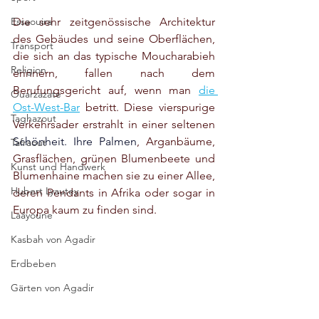
Essaouira
Die sehr zeitgenössische Architektur 
des Gebäudes und seine Oberflächen, 
Transport
die sich an das typische Moucharabieh 
Religion
erinnern, fallen nach dem 
Berufungsgericht auf, wenn man 
die 
Ouarzazate
Ost-West-Bar
 betritt. Diese vierspurige 
Taghazout
Verkehrsader erstrahlt in einer seltenen 
Schönheit.
Ihre
Palmen
, Arganbäume, 
Tafraout
Grasflächen, grünen Blumenbeete und 
Kunst und Handwerk
Blumenhaine machen sie zu einer Allee, 
Hubert Lyautey
deren Pendants in Afrika oder sogar in 
Europa kaum zu finden sind.
Laâyoune
Kasbah von Agadir
Erdbeben
Gärten von Agadir