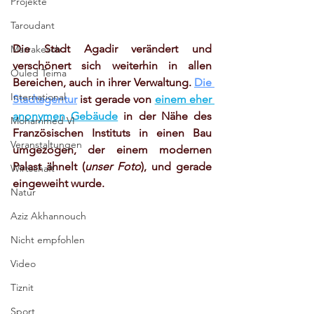
Projekte
Taroudant
Die Stadt Agadir verändert und 
Marrakesch
verschönert sich weiterhin in allen 
Ouled Teima
Bereichen, auch in ihrer Verwaltung.
Die 
International
Stadtagentur
ist gerade von
einem eher 
anonymen Gebäude
in der Nähe des 
Mohammed VI
Französischen Instituts in einen Bau 
Veranstaltungen
umgezogen, der einem modernen 
Palast ähnelt (
unser Foto
), und gerade 
Wirtschaft
eingeweiht wurde.
Natur
Aziz Akhannouch
Nicht empfohlen
Video
Tiznit
Sport