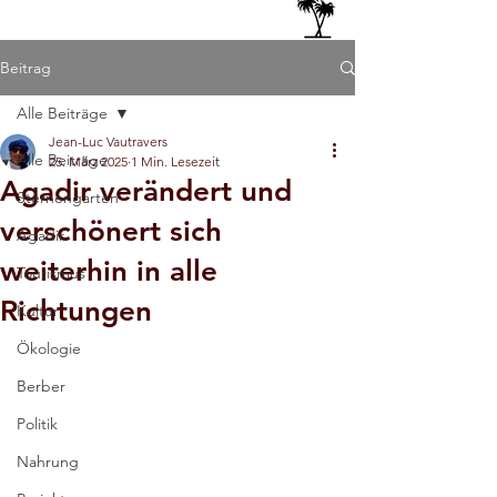
Beitrag
Alle Beiträge
Jean-Luc Vautravers
Alle Beiträge
25. März 2025
1 Min. Lesezeit
Agadir verändert und
Sternengarten
verschönert sich
Agadir
weiterhin in alle
Tourismus
Richtungen
Kultur
Ökologie
Berber
Politik
Nahrung