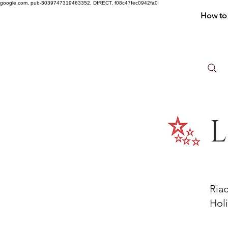
google.com, pub-3039747319463352, DIRECT, f08c47fec0942fa0
How to 
L
Ria
Holi