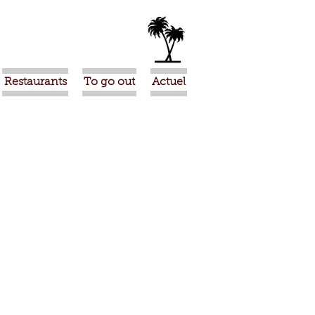
Restaurants
To go out
Actuel