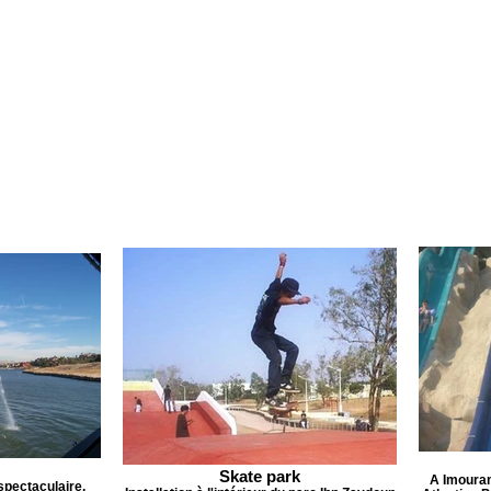
Skate park
A Imourane
pectaculaire,