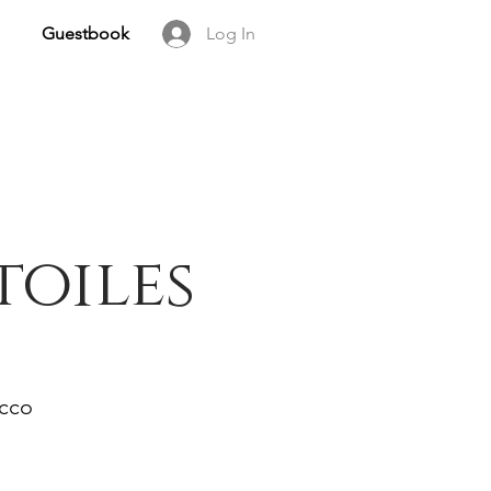
Guestbook
Log In
toiles
occo