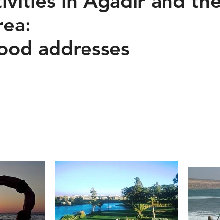
ivities in Agadir and th
rea:
ood addresses