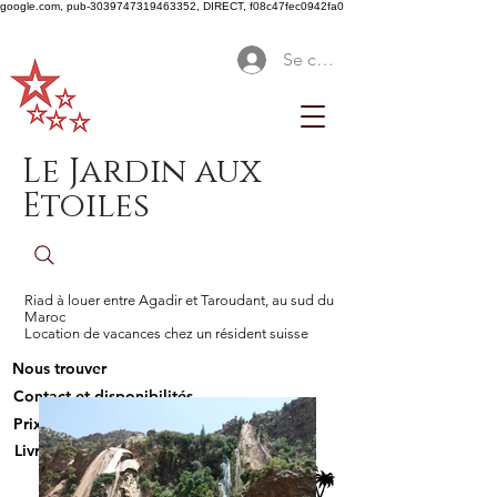
google.com, pub-3039747319463352, DIRECT, f08c47fec0942fa0
Se connecter
Le Jardin aux
Etoiles
Riad à louer entre Agadir et Taroudant, au sud du
Maroc
Location de vacances chez un résident suisse
Nous trouver
Contact et disponibilités
Prix
Livre d'or