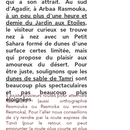
qui a son attrait. Au sud
d'Agadir, à Arbaa Rasmouka,
à un peu plus d'une heure et
demie du Jardin aux Etoiles
,
le visiteur curieux se trouve
nez à nez avec un Petit
Sahara formé de dunes d'une
surface certes limitée, mais
qui propose du plaisir aux
amoureux du désert. Pour
être juste, soulignons que les
dunes de sable de Tamri
sont
beaucoup plus spectaculaires
et pas beaucoup plus
Il existe plusieurs routes pour atteindre
éloignées.
Rasmouka (aussi orthographié
Resmouka ou Rasmoka ou encore
Resmoka). Pour l'aller nous conseillons
de s'y rendre par la route express de
Tiznit (pour le retour, on peut
emprunter la route plus courte et plus