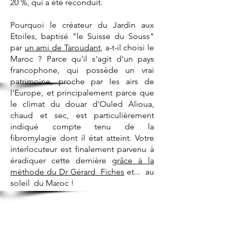
20 %, qui a été reconduit.
Pourquoi le créateur du Jardin aux
Etoiles, baptisé "le Suisse du Souss"
par
un ami de Taroudant
, a-t-il choisi le
Maroc ? Parce qu'il s'agit d'un pays
francophone, qui possède un vrai
patrimoine,
proche par les airs de
l'Europe
, et principalement parce que
le climat du douar d'Ouled Alioua,
chaud et sec
, est particulièrement
indiqué compte tenu de
la
fibromylagie
dont il état atteint. Votre
interlocuteur est finalement parvenu à
éradiquer cette dernière
grâce à la
méthode du Dr Gérard Fiches
et... au
soleil du Maroc !