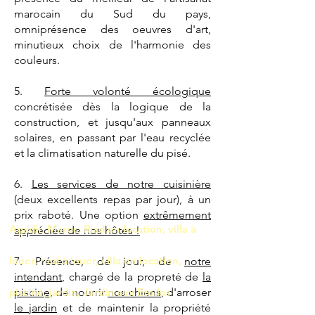
marocain du Sud du pays,
omniprésence des oeuvres d'art,
minutieux choix de l'harmonie des
couleurs.
5.
Forte volonté écologique
concrétisée dès la logique de la
construction, et jusqu'aux panneaux
solaires, en passant par l'eau recyclée
et la climatisation naturelle du pisé.
6.
Les services de notre cuisinière
(deux excellents repas par jour), à un
prix raboté. Une option
extrêmement
Agadir, Maroc, Riad en location, villa à
appréciée de nos hôtes !
louer, riad à louer, villa en location,
7. Présence, de jour, de
notre
intendant
, chargé de la propreté de
la
piscine, jardin, Jardin aux Etoiles
piscine
, de nourrir
nos chiens
, d'arroser
le jardin
et de maintenir la propriété