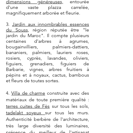
dimensions généreuses,
entourée
d'une vaste plazza carrelée,
magnifiquement arborée et fleurie.
3.
Jardin aux innombrables essences
du Souss
, région réputée être "le
jardin du Maroc". Il compte plusieurs
centaines d'arbres à agrumes,
bougainvilliers, palmiers-dattiers,
bananiers, palmiers, lauriers roses,
rosiers, cyprès, lavandes, oliviers,
figuiers, grenadiers, figuiers de
Barbarie, vignes, arbres fruitiers à
pépins et à noyaux, cactus, bambous
et fleurs de toutes sortes.
4.
Villa de charme
construite avec des
matériaux de toute première qualité :
terres cuites de Fès
sur tous les sols,
tadelakt soyeux
sur tous les murs.
Authenticité berbère de l'architecture,
très large diversité des luminaires,
présence du meilleur de l'artisanat