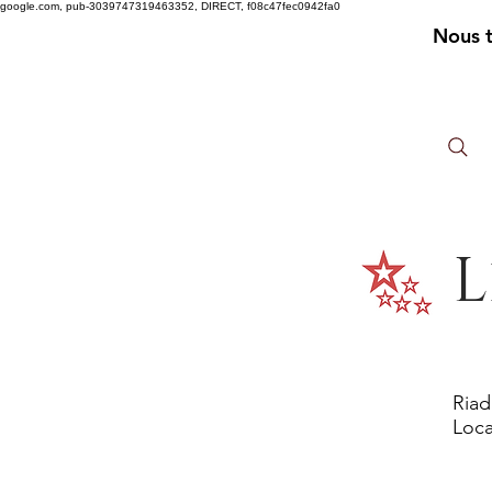
google.com, pub-3039747319463352, DIRECT, f08c47fec0942fa0
Nous 
L
Riad
Loca