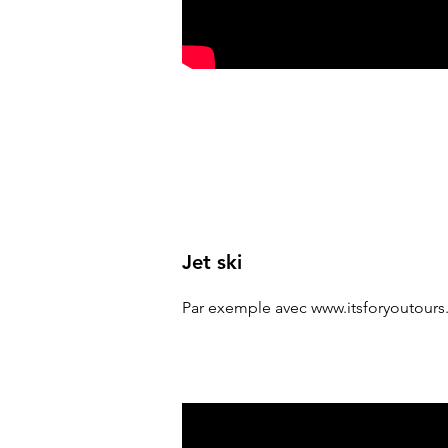
Jet ski
Par exemple avec
www.itsforyoutour