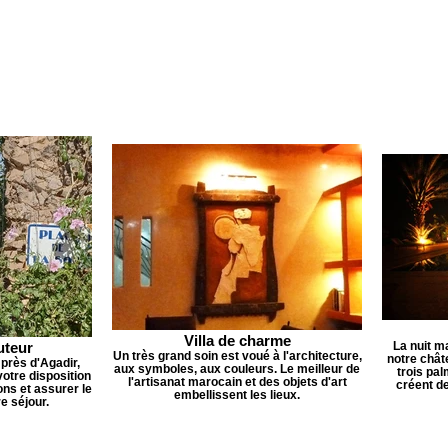
Villa de charme
uteur
La nuit m
Un très grand soin est voué à l'architecture,
notre chât
 près d'Agadir,
aux symboles, aux couleurs. Le meilleur de
trois pal
otre disposition
l'artisanat marocain et des objets d'art
créent de
ns et assurer le
embellissent les lieux.
e séjour.