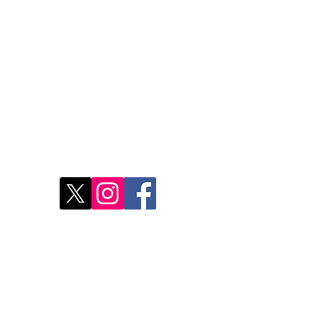
Restons connectés
Le r
d'Ag
res
Déco
Rest