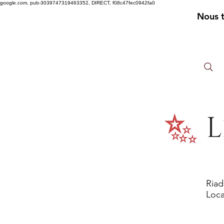
google.com, pub-3039747319463352, DIRECT, f08c47fec0942fa0
Nous 
L
Riad
Loca