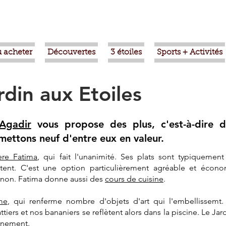
 acheter
Découvertes
3 étoiles
Sports + Activités
rdin aux Etoiles
Agadir
vous propose des plus, c'est-à-dire 
 mettons neuf d'entre eux en valeur.
ière Fatima
, qui fait l'unanimité. Ses plats sont typiquement
tent. C'est une option particulièrement agréable et éco
ou non. Fatima donne aussi des
cours de cuisine
.
me
, qui renferme nombre d'objets d'art qui l'embellissemt.
tiers et nos bananiers se reflètent alors dans la piscine. Le Jar
onnement.