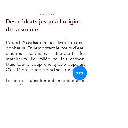
En voir plus
Des cédrats jusqu'à l'origine
de la source
L'oued Assadss n'a pas livré tous ses
bonheurs. En remontant le cours d'eau,
d'autres surprises attendent les
marcheurs. La vallée se fait canyon.
Mais tout à coup une grotte apparaît.
C'est là où l'oued prend sa source.
Le lieu est absolument magnifique et
intact. L'eau qui sourd de la grotte se
révèle transparente au possible. Elle
forme une piscine qui constitue une
invitation pressante à s'y rafraîchir, sous
la forme d'un bain de pied on ne peut
plus naturel.
Le retour jusqu'au point de départ