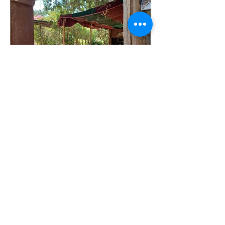
A bientôt à la
palmeraie de
Tiout !