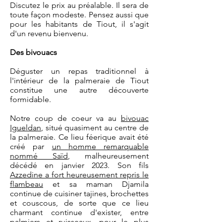
Discutez le prix au préalable. Il sera de
toute façon modeste. Pensez aussi que
pour les habitants de Tiout, il s'agit
d'un revenu bienvenu.
Des bivouacs
Déguster un repas traditionnel à
l'intérieur de la palmeraie de Tiout
constitue une autre découverte
formidable.
Notre coup de coeur va au
bivouac
Igueldan
, situé quasiment au centre de
la palmeraie. Ce lieu féerique avait été
créé par
un homme remarquable
nommé Saïd
, malheureusement
décédé en janvier 2023. Son fils
Azzedine a fort heureusement repris le
flambeau
et sa maman Djamila
continue de cuisiner tajines, brochettes
et couscous, de sorte que ce lieu
charmant continue d'exister, entre
palmiers et ruisseaux, pour le plus