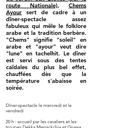
route Nationale)
,
Chems
Ayour
sert de cadre à un
dîner-spectacle assez
fabuleux qui mêle le folklore
arabe et la tradition berbère.
"Chems" signifie "soleil" en
arabe et "ayour" veut dire
"lune" en tachelhit. Le dîner
est servi sous des tentes
caïdales du plus bel effet,
chauffées dès que la
température s'abaisse en
soirée.
Dîner-spectacle le mercredi et le
vendredi
20 h : accueil par les cavaliers et les
troupes Dekka Merrackchia et Gnawa