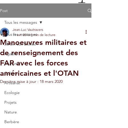
Post
Tous les messages
Jean-Luc Vautravers
Tous les messages
11 avr. 2016
1 min de lecture
Manoeuvres militaires et
Jardin aux Etoiles
de renseignement des
Agadir
FAR avec les forces
Tourisme
américaines et l'OTAN
Culture
Dernière mise à jour :
18 mars 2020
Artisanat
Ecologie
Projets
Nature
Berbère