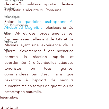
Jebel Ighoud
de cet effort militaire important, destiné 
Guelmim
à garantir la sécurité du Royaume.  
Atlantique
Selon 
le quotidien arabophone Al 
Sidi Boumoussa
Ahdath Al Maghribia
, plusieurs unités 
Atlas
des FAR et des forces américaines, 
formées essentiellement de GI’s et de 
Animaux
Marines ayant une expérience de la 
act
guerre, s’exerceront à des scénarios 
comme la réaction rapide et 
coordonnée à d’éventuelles attaques 
terroristes en tous genres, 
commandées par Daech, ainsi que 
l’exercice à l’apport de secours 
humanitaires en temps de guerre ou de 
catastrophe naturelle.
International