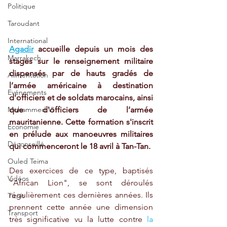
Politique
Taroudant
International
Agadir
 accueille depuis un mois des 
Marrakech
stages sur le renseignement militaire 
dispensés par de hauts gradés de 
Alimentation
l’armée américaine à destination 
Evénements
d'officiers et de soldats marocains, ainsi 
Mohammed VI
que d'officiers de l’armée 
mauritanienne. Cette formation s'inscrit 
Economie
en prélude aux manoeuvres militaires 
Déconseillé
qui commenceront le 18 avril à Tan-Tan.
Ouled Teima
Des exercices de ce type, baptisés 
Vidéos
"African Lion", se sont déroulés 
régulièrement ces dernières années. Ils 
Tiznit
prennent cette année une dimension 
Transport
très significative vu la lutte contre 
la 