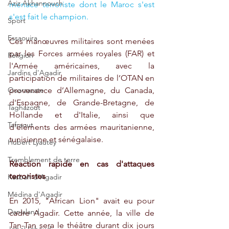
Aziz Akhannouch
menace terroriste dont le Maroc s'est 
s'est fait le champion.
Sport
Essaouira
Ces manœuvres militaires sont menées 
par les Forces armées royales (FAR) et 
Religion
l'Armée américaines, avec la 
Jardins d'Agadir
participation de militaires de l’OTAN en 
Ouarzazate
provenance d’Allemagne, du Canada, 
d'Espagne, de Grande-Bretagne, de 
Taghazout
Hollande et d'Italie, ainsi que 
Tafraout
d'éléments des armées mauritanienne, 
tunisienne et sénégalaise.
Hubert Lyautey
Tremblement de terre
Réaction rapide en cas d'attaques 
terroristes
Kasbah d'Agadir
Médina d'Agadir
En 2015, "African Lion" avait eu pour 
Danialand
cadre Agadir. Cette année, la ville de 
Tan-Tan sera le théâtre durant dix jours 