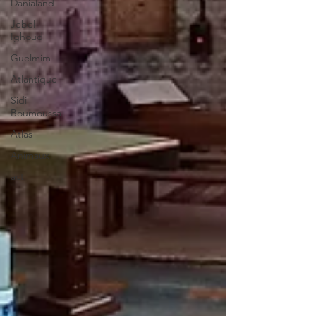
Danialand
Jebel
Ighoud
Guelmim
Atlantique
Sidi
Boumoussa
Atlas
Animaux
act