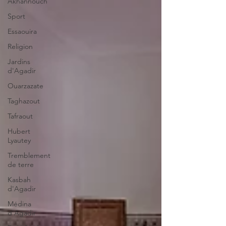
Akhannouch
Sport
Essaouira
Religion
Jardins
d'Agadir
Ouarzazate
Taghazout
Tafraout
Hubert
Lyautey
Tremblement
de terre
Kasbah
d'Agadir
Médina
d'Agadir