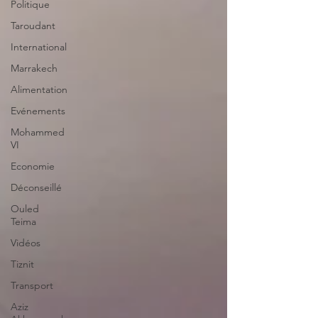
Politique
Taroudant
International
Marrakech
Alimentation
Evénements
Mohammed
VI
Economie
Déconseillé
Ouled
Teima
Vidéos
Tiznit
Transport
Aziz