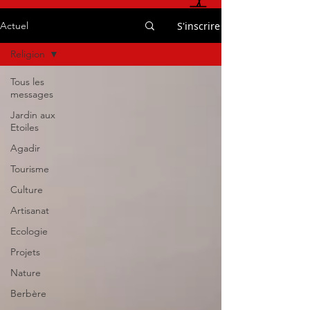
S'inscrire
Actuel
Religion
Tous les
messages
Jardin aux
Etoiles
Agadir
Tourisme
Culture
Artisanat
Ecologie
Projets
Nature
Berbère