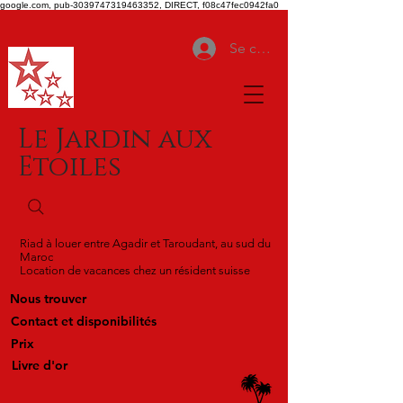
google.com, pub-3039747319463352, DIRECT, f08c47fec0942fa0
Se connecter
Le Jardin aux
Etoiles
Riad à louer entre Agadir et Taroudant, au sud du
Maroc
Location de vacances chez un résident suisse
Nous trouver
Contact et disponibilités
Prix
Livre d'or